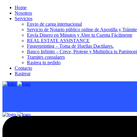
Home
Nosotros
Servicios
Envio de carga internacional
Servicio de Notario público online de Apostilla y Trámit
Envía Dinero en Minutos y Abre tu Cuenta Fácilmente
REAL ESTATE ASSISTANCE
Fingerprinting – Toma de Huellas Dactilares.
Banco Infinito – Crece, Protege y Multiplica tu Patrimon
Tramites consulares
Rastrea tu pedido
Contacto
Rastrear