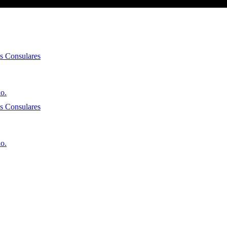
es Consulares
io.
es Consulares
io.