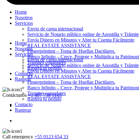
Home
Nosotros
Servicios
Envio de carga internacional
Servicio de Notario público online de Apostilla y Trámit
Envía Dinero en Minutos y Abre tu Cuenta Fácilmente
Home
REAL ESTATE ASSISTANCE
Nosotros
Fingerprinting – Toma de Huellas Dactilares.
Servicios
Banco Infinito – Crece, Protege y Multiplica tu Patrimon
Envio de carga internacional
Tramites consulares
Servicio de Notario público online de Apostilla y Trámit
Rastrea tu pedido
Envía Dinero en Minutos y Abre tu Cuenta Fácilmente
Contacto
REAL ESTATE ASSISTANCE
Rastrear
Fingerprinting – Toma de Huellas Dactilares.
Banco Infinito – Crece, Protege y Multiplica tu Patrimon
Tramites consulares
Contáctanos
+1 407 738 9163
Rastrea tu pedido
Contacto
Rastrear
Call emergency
+55 0123 654 33