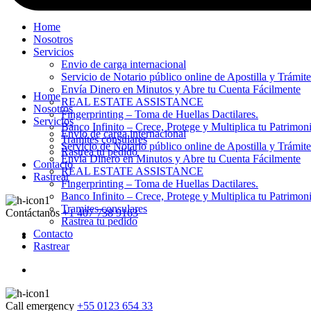
Home
Nosotros
Servicios
Envio de carga internacional
Servicio de Notario público online de Apostilla y Trámit
Envía Dinero en Minutos y Abre tu Cuenta Fácilmente
Home
REAL ESTATE ASSISTANCE
Nosotros
Fingerprinting – Toma de Huellas Dactilares.
Servicios
Banco Infinito – Crece, Protege y Multiplica tu Patrimon
Envio de carga internacional
Tramites consulares
Servicio de Notario público online de Apostilla y Trámit
Rastrea tu pedido
Envía Dinero en Minutos y Abre tu Cuenta Fácilmente
Contacto
REAL ESTATE ASSISTANCE
Rastrear
Fingerprinting – Toma de Huellas Dactilares.
Banco Infinito – Crece, Protege y Multiplica tu Patrimon
Tramites consulares
Contáctanos
+1 407 738 9163
Rastrea tu pedido
Contacto
Rastrear
Call emergency
+55 0123 654 33