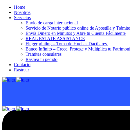
Home
Nosotros
Servicios
Envio de carga internacional
Servicio de Notario público online de Apostilla y Trámit
Envía Dinero en Minutos y Abre tu Cuenta Fácilmente
REAL ESTATE ASSISTANCE
Fingerprinting – Toma de Huellas Dactilares.
Banco Infinito – Crece, Protege y Multiplica tu Patrimon
Tramites consulares
Rastrea tu pedido
Contacto
Rastrear