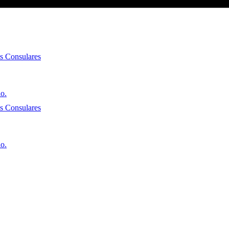
es Consulares
io.
es Consulares
io.