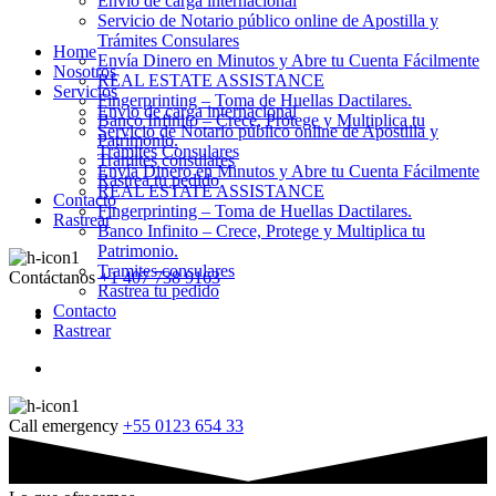
Envio de carga internacional
Servicio de Notario público online de Apostilla y
Trámites Consulares
Home
Envía Dinero en Minutos y Abre tu Cuenta Fácilmente
Nosotros
REAL ESTATE ASSISTANCE
Servicios
Fingerprinting – Toma de Huellas Dactilares.
Envio de carga internacional
Banco Infinito – Crece, Protege y Multiplica tu
Servicio de Notario público online de Apostilla y
Patrimonio.
Trámites Consulares
Tramites consulares
Envía Dinero en Minutos y Abre tu Cuenta Fácilmente
Rastrea tu pedido
REAL ESTATE ASSISTANCE
Contacto
Fingerprinting – Toma de Huellas Dactilares.
Rastrear
Banco Infinito – Crece, Protege y Multiplica tu
Patrimonio.
Tramites consulares
Contáctanos
+1 407 738 9163
Rastrea tu pedido
Contacto
Rastrear
Call emergency
+55 0123 654 33