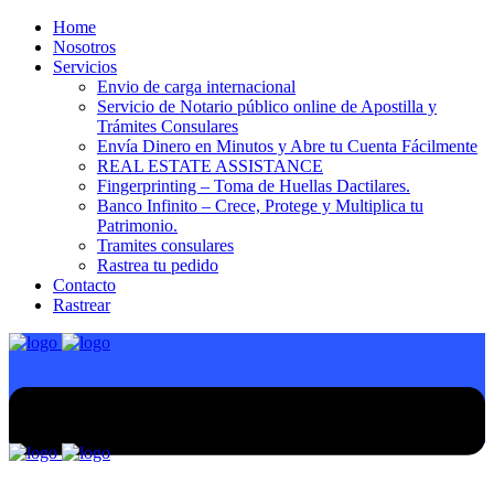
Home
Nosotros
Servicios
Envio de carga internacional
Servicio de Notario público online de Apostilla y
Trámites Consulares
Envía Dinero en Minutos y Abre tu Cuenta Fácilmente
REAL ESTATE ASSISTANCE
Fingerprinting – Toma de Huellas Dactilares.
Banco Infinito – Crece, Protege y Multiplica tu
Patrimonio.
Tramites consulares
Rastrea tu pedido
Contacto
Rastrear