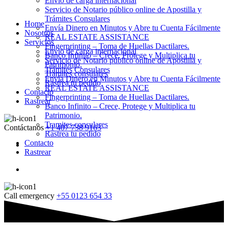
Envio de carga internacional
Servicio de Notario público online de Apostilla y
Trámites Consulares
Home
Envía Dinero en Minutos y Abre tu Cuenta Fácilmente
Nosotros
REAL ESTATE ASSISTANCE
Servicios
Fingerprinting – Toma de Huellas Dactilares.
Envio de carga internacional
Banco Infinito – Crece, Protege y Multiplica tu
Servicio de Notario público online de Apostilla y
Patrimonio.
Trámites Consulares
Tramites consulares
Envía Dinero en Minutos y Abre tu Cuenta Fácilmente
Rastrea tu pedido
REAL ESTATE ASSISTANCE
Contacto
Fingerprinting – Toma de Huellas Dactilares.
Rastrear
Banco Infinito – Crece, Protege y Multiplica tu
Patrimonio.
Tramites consulares
Contáctanos
+1 407 738 9163
Rastrea tu pedido
Contacto
Rastrear
Call emergency
+55 0123 654 33