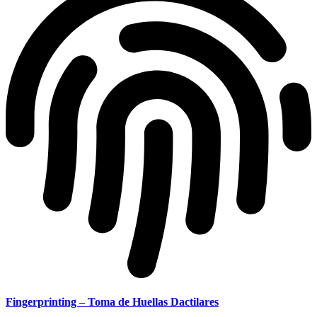
Fingerprinting – Toma de Huellas Dactilares