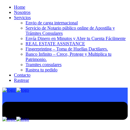
Home
Nosotros
Servicios
Envio de carga internacional
Servicio de Notario público online de Apostilla y
Trámites Consulares
Envía Dinero en Minutos y Abre tu Cuenta Fácilmente
REAL ESTATE ASSISTANCE
Fingerprinting – Toma de Huellas Dactilares.
Banco Infinito – Crece, Protege y Multiplica tu
Patrimonio.
Tramites consulares
Rastrea tu pedido
Contacto
Rastrear