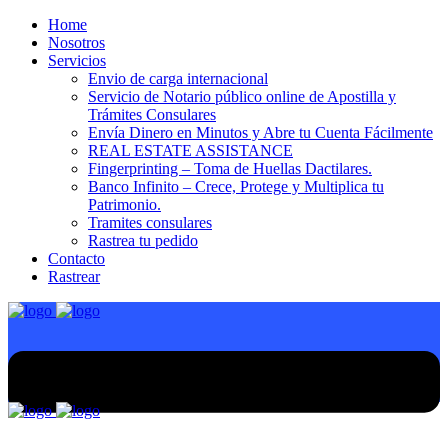
Home
Nosotros
Servicios
Envio de carga internacional
Servicio de Notario público online de Apostilla y
Trámites Consulares
Envía Dinero en Minutos y Abre tu Cuenta Fácilmente
REAL ESTATE ASSISTANCE
Fingerprinting – Toma de Huellas Dactilares.
Banco Infinito – Crece, Protege y Multiplica tu
Patrimonio.
Tramites consulares
Rastrea tu pedido
Contacto
Rastrear