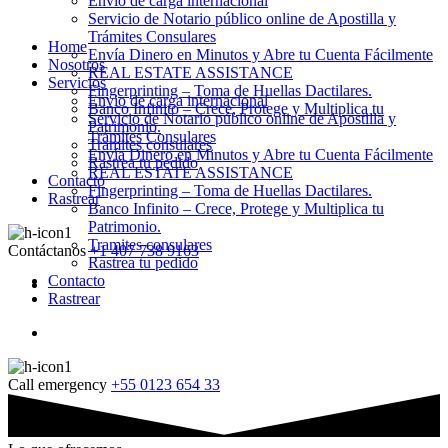
Envio de carga internacional
Servicio de Notario público online de Apostilla y
Trámites Consulares
Home
Envía Dinero en Minutos y Abre tu Cuenta Fácilmente
Nosotros
REAL ESTATE ASSISTANCE
Servicios
Fingerprinting – Toma de Huellas Dactilares.
Envio de carga internacional
Banco Infinito – Crece, Protege y Multiplica tu
Servicio de Notario público online de Apostilla y
Patrimonio.
Trámites Consulares
Tramites consulares
Envía Dinero en Minutos y Abre tu Cuenta Fácilmente
Rastrea tu pedido
REAL ESTATE ASSISTANCE
Contacto
Fingerprinting – Toma de Huellas Dactilares.
Rastrear
Banco Infinito – Crece, Protege y Multiplica tu
Patrimonio.
Tramites consulares
Contáctanos
+1 407 738 9163
Rastrea tu pedido
Contacto
Rastrear
Call emergency
+55 0123 654 33