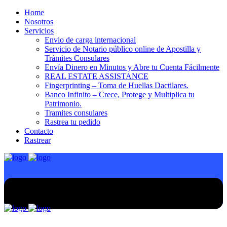
Home
Nosotros
Servicios
Envio de carga internacional
Servicio de Notario público online de Apostilla y
Trámites Consulares
Envía Dinero en Minutos y Abre tu Cuenta Fácilmente
REAL ESTATE ASSISTANCE
Fingerprinting – Toma de Huellas Dactilares.
Banco Infinito – Crece, Protege y Multiplica tu
Patrimonio.
Tramites consulares
Rastrea tu pedido
Contacto
Rastrear