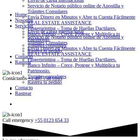
Envio de carga internacional
Servicio de Notario público online de Apostilla y
Trámites Consulares
Home
Envía Dinero en Minutos y Abre tu Cuenta Fácilmente
Nosotros
REAL ESTATE ASSISTANCE
Servicios
Fingerprinting – Toma de Huellas Dactilares.
Envio de carga internacional
Banco Infinito – Crece, Protege y Multiplica tu
Servicio de Notario público online de Apostilla y
Patrimonio.
Trámites Consulares
Tramites consulares
Envía Dinero en Minutos y Abre tu Cuenta Fácilmente
Rastrea tu pedido
REAL ESTATE ASSISTANCE
Contacto
Fingerprinting – Toma de Huellas Dactilares.
Rastrear
Banco Infinito – Crece, Protege y Multiplica tu
Patrimonio.
Tramites consulares
Contáctanos
+1 407 738 9163
Rastrea tu pedido
Contacto
Rastrear
Call emergency
+55 0123 654 33