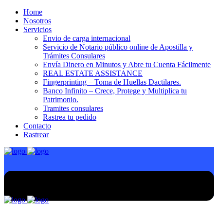
Home
Nosotros
Servicios
Envio de carga internacional
Servicio de Notario público online de Apostilla y
Trámites Consulares
Envía Dinero en Minutos y Abre tu Cuenta Fácilmente
REAL ESTATE ASSISTANCE
Fingerprinting – Toma de Huellas Dactilares.
Banco Infinito – Crece, Protege y Multiplica tu
Patrimonio.
Tramites consulares
Rastrea tu pedido
Contacto
Rastrear