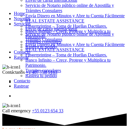
Envio de carga internacional
Servicio de Notario público online de Apostilla y
Trámites Consulares
Home
Envía Dinero en Minutos y Abre tu Cuenta Fácilmente
Nosotros
REAL ESTATE ASSISTANCE
Servicios
Fingerprinting – Toma de Huellas Dactilares.
Envio de carga internacional
Banco Infinito – Crece, Protege y Multiplica tu
Servicio de Notario público online de Apostilla y
Patrimonio.
Trámites Consulares
Tramites consulares
Envía Dinero en Minutos y Abre tu Cuenta Fácilmente
Rastrea tu pedido
REAL ESTATE ASSISTANCE
Contacto
Fingerprinting – Toma de Huellas Dactilares.
Rastrear
Banco Infinito – Crece, Protege y Multiplica tu
Patrimonio.
Tramites consulares
Contáctanos
+1 407 738 9163
Rastrea tu pedido
Contacto
Rastrear
Call emergency
+55 0123 654 33