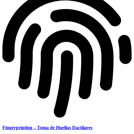
Fingerprinting – Toma de Huellas Dactilares