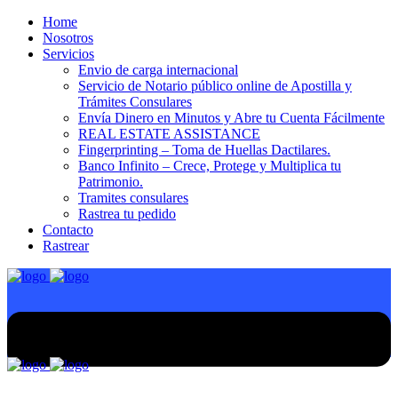
Home
Nosotros
Servicios
Envio de carga internacional
Servicio de Notario público online de Apostilla y
Trámites Consulares
Envía Dinero en Minutos y Abre tu Cuenta Fácilmente
REAL ESTATE ASSISTANCE
Fingerprinting – Toma de Huellas Dactilares.
Banco Infinito – Crece, Protege y Multiplica tu
Patrimonio.
Tramites consulares
Rastrea tu pedido
Contacto
Rastrear