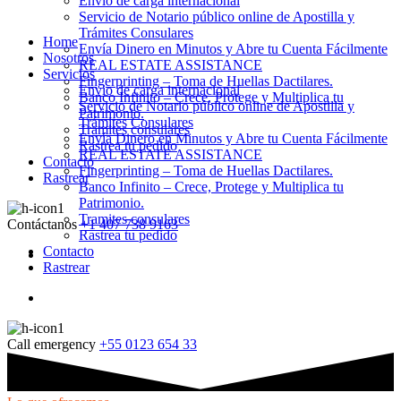
Envio de carga internacional
Servicio de Notario público online de Apostilla y
Trámites Consulares
Home
Envía Dinero en Minutos y Abre tu Cuenta Fácilmente
Nosotros
REAL ESTATE ASSISTANCE
Servicios
Fingerprinting – Toma de Huellas Dactilares.
Envio de carga internacional
Banco Infinito – Crece, Protege y Multiplica tu
Servicio de Notario público online de Apostilla y
Patrimonio.
Trámites Consulares
Tramites consulares
Envía Dinero en Minutos y Abre tu Cuenta Fácilmente
Rastrea tu pedido
REAL ESTATE ASSISTANCE
Contacto
Fingerprinting – Toma de Huellas Dactilares.
Rastrear
Banco Infinito – Crece, Protege y Multiplica tu
Patrimonio.
Tramites consulares
Contáctanos
+1 407 738 9163
Rastrea tu pedido
Contacto
Rastrear
Call emergency
+55 0123 654 33