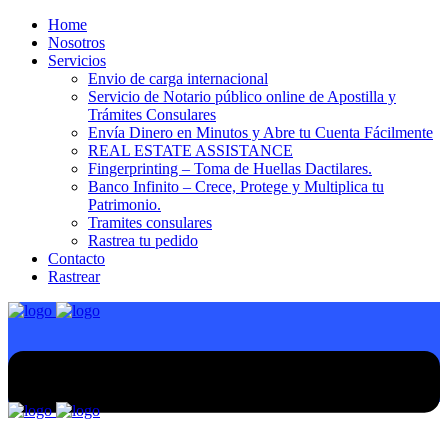
Home
Nosotros
Servicios
Envio de carga internacional
Servicio de Notario público online de Apostilla y
Trámites Consulares
Envía Dinero en Minutos y Abre tu Cuenta Fácilmente
REAL ESTATE ASSISTANCE
Fingerprinting – Toma de Huellas Dactilares.
Banco Infinito – Crece, Protege y Multiplica tu
Patrimonio.
Tramites consulares
Rastrea tu pedido
Contacto
Rastrear