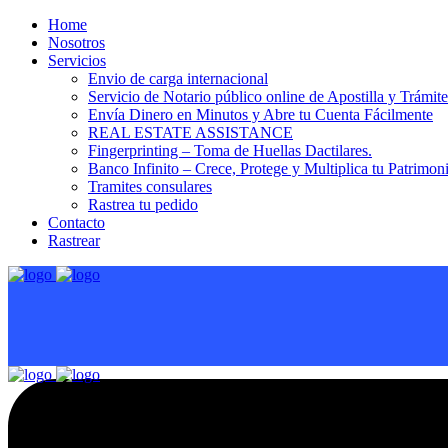
Home
Nosotros
Servicios
Envio de carga internacional
Servicio de Notario público online de Apostilla y Trámit
Envía Dinero en Minutos y Abre tu Cuenta Fácilmente
REAL ESTATE ASSISTANCE
Fingerprinting – Toma de Huellas Dactilares.
Banco Infinito – Crece, Protege y Multiplica tu Patrimon
Tramites consulares
Rastrea tu pedido
Contacto
Rastrear