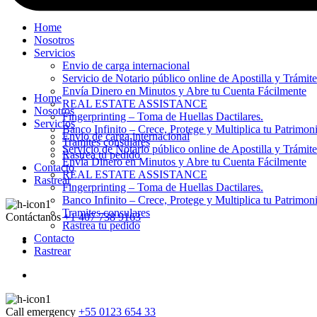
Home
Nosotros
Servicios
Envio de carga internacional
Servicio de Notario público online de Apostilla y Trámit
Envía Dinero en Minutos y Abre tu Cuenta Fácilmente
Home
REAL ESTATE ASSISTANCE
Nosotros
Fingerprinting – Toma de Huellas Dactilares.
Servicios
Banco Infinito – Crece, Protege y Multiplica tu Patrimon
Envio de carga internacional
Tramites consulares
Servicio de Notario público online de Apostilla y Trámit
Rastrea tu pedido
Envía Dinero en Minutos y Abre tu Cuenta Fácilmente
Contacto
REAL ESTATE ASSISTANCE
Rastrear
Fingerprinting – Toma de Huellas Dactilares.
Banco Infinito – Crece, Protege y Multiplica tu Patrimon
Tramites consulares
Contáctanos
+1 407 738 9163
Rastrea tu pedido
Contacto
Rastrear
Call emergency
+55 0123 654 33