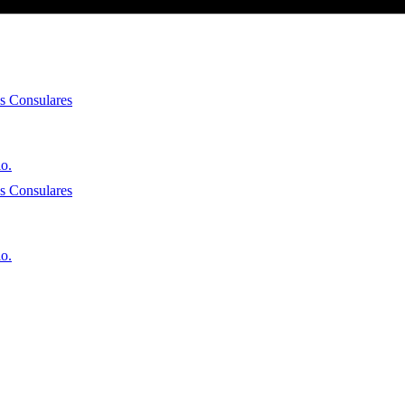
es Consulares
io.
es Consulares
io.