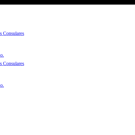
es Consulares
io.
es Consulares
io.