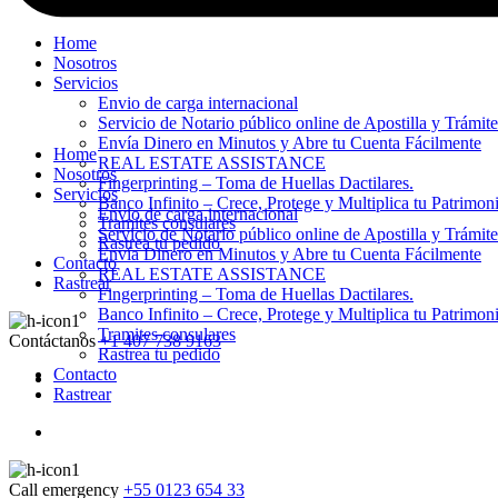
Home
Nosotros
Servicios
Envio de carga internacional
Servicio de Notario público online de Apostilla y Trámit
Envía Dinero en Minutos y Abre tu Cuenta Fácilmente
Home
REAL ESTATE ASSISTANCE
Nosotros
Fingerprinting – Toma de Huellas Dactilares.
Servicios
Banco Infinito – Crece, Protege y Multiplica tu Patrimon
Envio de carga internacional
Tramites consulares
Servicio de Notario público online de Apostilla y Trámit
Rastrea tu pedido
Envía Dinero en Minutos y Abre tu Cuenta Fácilmente
Contacto
REAL ESTATE ASSISTANCE
Rastrear
Fingerprinting – Toma de Huellas Dactilares.
Banco Infinito – Crece, Protege y Multiplica tu Patrimon
Tramites consulares
Contáctanos
+1 407 738 9163
Rastrea tu pedido
Contacto
Rastrear
Call emergency
+55 0123 654 33