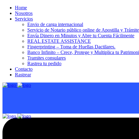
Home
Nosotros
Servicios
Envio de carga internacional
Servicio de Notario público online de Apostilla y Trámit
Envía Dinero en Minutos y Abre tu Cuenta Fácilmente
REAL ESTATE ASSISTANCE
Fingerprinting – Toma de Huellas Dactilares.
Banco Infinito – Crece, Protege y Multiplica tu Patrimon
Tramites consulares
Rastrea tu pedido
Contacto
Rastrear