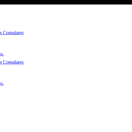
es Consulares
io.
es Consulares
io.