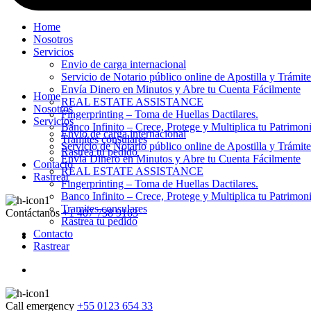
Home
Nosotros
Servicios
Envio de carga internacional
Servicio de Notario público online de Apostilla y Trámit
Envía Dinero en Minutos y Abre tu Cuenta Fácilmente
Home
REAL ESTATE ASSISTANCE
Nosotros
Fingerprinting – Toma de Huellas Dactilares.
Servicios
Banco Infinito – Crece, Protege y Multiplica tu Patrimon
Envio de carga internacional
Tramites consulares
Servicio de Notario público online de Apostilla y Trámit
Rastrea tu pedido
Envía Dinero en Minutos y Abre tu Cuenta Fácilmente
Contacto
REAL ESTATE ASSISTANCE
Rastrear
Fingerprinting – Toma de Huellas Dactilares.
Banco Infinito – Crece, Protege y Multiplica tu Patrimon
Tramites consulares
Contáctanos
+1 407 738 9163
Rastrea tu pedido
Contacto
Rastrear
Call emergency
+55 0123 654 33