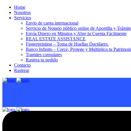
Home
Nosotros
Servicios
Envio de carga internacional
Servicio de Notario público online de Apostilla y Trámit
Envía Dinero en Minutos y Abre tu Cuenta Fácilmente
REAL ESTATE ASSISTANCE
Fingerprinting – Toma de Huellas Dactilares.
Banco Infinito – Crece, Protege y Multiplica tu Patrimon
Tramites consulares
Rastrea tu pedido
Contacto
Rastrear