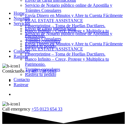
Envio de carga internacional
Servicio de Notario público online de Apostilla y
Trámites Consulares
Home
Envía Dinero en Minutos y Abre tu Cuenta Fácilmente
Nosotros
REAL ESTATE ASSISTANCE
Servicios
Fingerprinting – Toma de Huellas Dactilares.
Envio de carga internacional
Banco Infinito – Crece, Protege y Multiplica tu
Servicio de Notario público online de Apostilla y
Patrimonio.
Trámites Consulares
Tramites consulares
Envía Dinero en Minutos y Abre tu Cuenta Fácilmente
Rastrea tu pedido
REAL ESTATE ASSISTANCE
Contacto
Fingerprinting – Toma de Huellas Dactilares.
Rastrear
Banco Infinito – Crece, Protege y Multiplica tu
Patrimonio.
Tramites consulares
Contáctanos
+1 407 738 9163
Rastrea tu pedido
Contacto
Rastrear
Call emergency
+55 0123 654 33