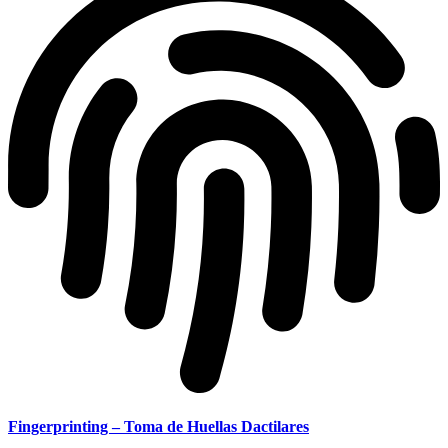
Fingerprinting – Toma de Huellas Dactilares