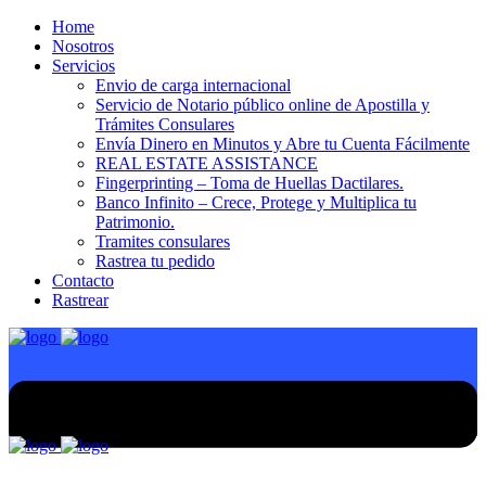
Home
Nosotros
Servicios
Envio de carga internacional
Servicio de Notario público online de Apostilla y
Trámites Consulares
Envía Dinero en Minutos y Abre tu Cuenta Fácilmente
REAL ESTATE ASSISTANCE
Fingerprinting – Toma de Huellas Dactilares.
Banco Infinito – Crece, Protege y Multiplica tu
Patrimonio.
Tramites consulares
Rastrea tu pedido
Contacto
Rastrear