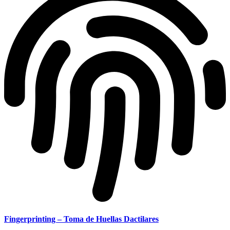
Fingerprinting – Toma de Huellas Dactilares