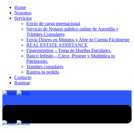
Home
Nosotros
Servicios
Envio de carga internacional
Servicio de Notario público online de Apostilla y
Trámites Consulares
Envía Dinero en Minutos y Abre tu Cuenta Fácilmente
REAL ESTATE ASSISTANCE
Fingerprinting – Toma de Huellas Dactilares.
Banco Infinito – Crece, Protege y Multiplica tu
Patrimonio.
Tramites consulares
Rastrea tu pedido
Contacto
Rastrear