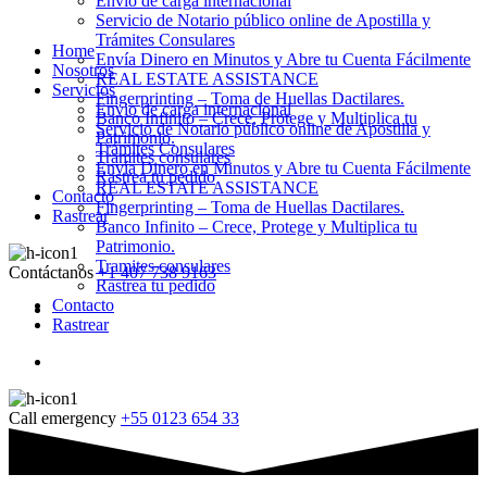
Envio de carga internacional
Servicio de Notario público online de Apostilla y
Trámites Consulares
Home
Envía Dinero en Minutos y Abre tu Cuenta Fácilmente
Nosotros
REAL ESTATE ASSISTANCE
Servicios
Fingerprinting – Toma de Huellas Dactilares.
Envio de carga internacional
Banco Infinito – Crece, Protege y Multiplica tu
Servicio de Notario público online de Apostilla y
Patrimonio.
Trámites Consulares
Tramites consulares
Envía Dinero en Minutos y Abre tu Cuenta Fácilmente
Rastrea tu pedido
REAL ESTATE ASSISTANCE
Contacto
Fingerprinting – Toma de Huellas Dactilares.
Rastrear
Banco Infinito – Crece, Protege y Multiplica tu
Patrimonio.
Tramites consulares
Contáctanos
+1 407 738 9163
Rastrea tu pedido
Contacto
Rastrear
Call emergency
+55 0123 654 33