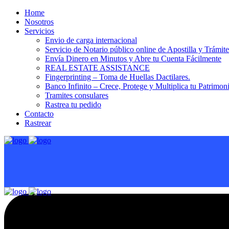
Home
Nosotros
Servicios
Envio de carga internacional
Servicio de Notario público online de Apostilla y Trámit
Envía Dinero en Minutos y Abre tu Cuenta Fácilmente
REAL ESTATE ASSISTANCE
Fingerprinting – Toma de Huellas Dactilares.
Banco Infinito – Crece, Protege y Multiplica tu Patrimon
Tramites consulares
Rastrea tu pedido
Contacto
Rastrear