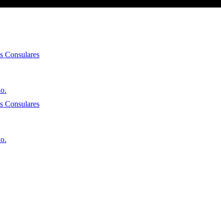
es Consulares
io.
es Consulares
io.