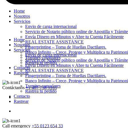
Home
Nosotros
Servicios
Envio de carga internacional
Servicio de Notario público online de Apostilla y Trámit
Envía Dinero en Minutos y Abre tu Cuenta Fácilmente
Home
REAL ESTATE ASSISTANCE
Nosotros
Fingerprinting – Toma de Huellas Dactilares.
Servicios
Banco Infinito – Crece, Protege y Multiplica tu Patrimon
Envio de carga internacional
Tramites consulares
Servicio de Notario público online de Apostilla y Trámit
Rastrea tu pedido
Envía Dinero en Minutos y Abre tu Cuenta Fácilmente
Contacto
REAL ESTATE ASSISTANCE
Rastrear
Fingerprinting – Toma de Huellas Dactilares.
Banco Infinito – Crece, Protege y Multiplica tu Patrimon
Tramites consulares
Contáctanos
+1 407 738 9163
Rastrea tu pedido
Contacto
Rastrear
Call emergency
+55 0123 654 33