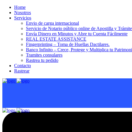
Home
Nosotros
Servicios
Envio de carga internacional
Servicio de Notario público online de Apostilla y Trámit
Envía Dinero en Minutos y Abre tu Cuenta Fácilmente
REAL ESTATE ASSISTANCE
Fingerprinting – Toma de Huellas Dactilares.
Banco Infinito – Crece, Protege y Multiplica tu Patrimon
Tramites consulares
Rastrea tu pedido
Contacto
Rastrear