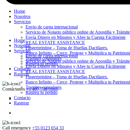
Home
Nosotros
Servicios
Envio de carga internacional
Servicio de Notario público online de Apostilla y Trámit
Envía Dinero en Minutos y Abre tu Cuenta Fácilmente
Home
REAL ESTATE ASSISTANCE
Nosotros
Fingerprinting – Toma de Huellas Dactilares.
Servicios
Banco Infinito – Crece, Protege y Multiplica tu Patrimon
Envio de carga internacional
Tramites consulares
Servicio de Notario público online de Apostilla y Trámit
Rastrea tu pedido
Envía Dinero en Minutos y Abre tu Cuenta Fácilmente
Contacto
REAL ESTATE ASSISTANCE
Rastrear
Fingerprinting – Toma de Huellas Dactilares.
Banco Infinito – Crece, Protege y Multiplica tu Patrimon
Tramites consulares
Contáctanos
+1 407 738 9163
Rastrea tu pedido
Contacto
Rastrear
Call emergency
+55 0123 654 33