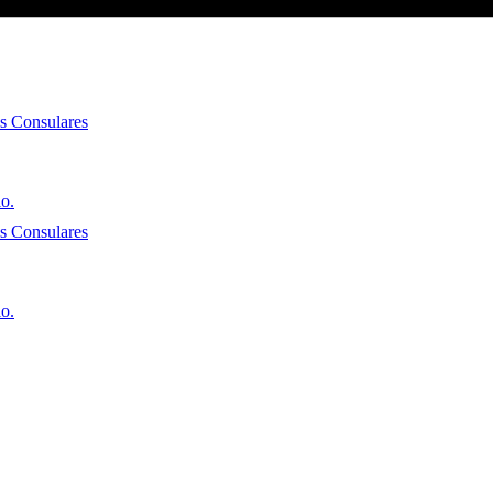
es Consulares
io.
es Consulares
io.