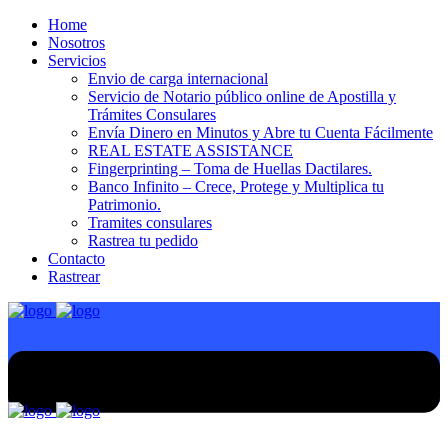
Home
Nosotros
Servicios
Envio de carga internacional
Servicio de Notario público online de Apostilla y
Trámites Consulares
Envía Dinero en Minutos y Abre tu Cuenta Fácilmente
REAL ESTATE ASSISTANCE
Fingerprinting – Toma de Huellas Dactilares.
Banco Infinito – Crece, Protege y Multiplica tu
Patrimonio.
Tramites consulares
Rastrea tu pedido
Contacto
Rastrear