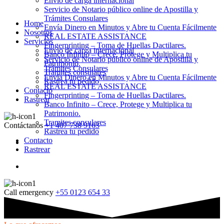
Envio de carga internacional
Servicio de Notario público online de Apostilla y
Trámites Consulares
Home
Envía Dinero en Minutos y Abre tu Cuenta Fácilmente
Nosotros
REAL ESTATE ASSISTANCE
Servicios
Fingerprinting – Toma de Huellas Dactilares.
Envio de carga internacional
Banco Infinito – Crece, Protege y Multiplica tu
Servicio de Notario público online de Apostilla y
Patrimonio.
Trámites Consulares
Tramites consulares
Envía Dinero en Minutos y Abre tu Cuenta Fácilmente
Rastrea tu pedido
REAL ESTATE ASSISTANCE
Contacto
Fingerprinting – Toma de Huellas Dactilares.
Rastrear
Banco Infinito – Crece, Protege y Multiplica tu
Patrimonio.
Tramites consulares
Contáctanos
+1 407 738 9163
Rastrea tu pedido
Contacto
Rastrear
Call emergency
+55 0123 654 33