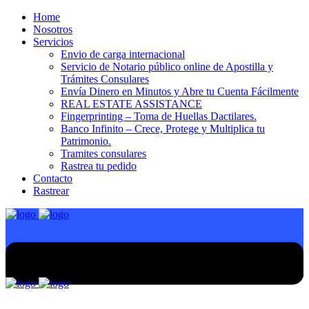
Home
Nosotros
Servicios
Envio de carga internacional
Servicio de Notario público online de Apostilla y
Trámites Consulares
Envía Dinero en Minutos y Abre tu Cuenta Fácilmente
REAL ESTATE ASSISTANCE
Fingerprinting – Toma de Huellas Dactilares.
Banco Infinito – Crece, Protege y Multiplica tu
Patrimonio.
Tramites consulares
Rastrea tu pedido
Contacto
Rastrear