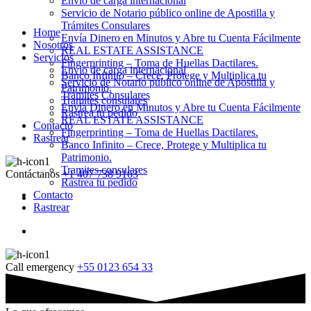
Envio de carga internacional
Servicio de Notario público online de Apostilla y
Trámites Consulares
Home
Envía Dinero en Minutos y Abre tu Cuenta Fácilmente
Nosotros
REAL ESTATE ASSISTANCE
Servicios
Fingerprinting – Toma de Huellas Dactilares.
Envio de carga internacional
Banco Infinito – Crece, Protege y Multiplica tu
Servicio de Notario público online de Apostilla y
Patrimonio.
Trámites Consulares
Tramites consulares
Envía Dinero en Minutos y Abre tu Cuenta Fácilmente
Rastrea tu pedido
REAL ESTATE ASSISTANCE
Contacto
Fingerprinting – Toma de Huellas Dactilares.
Rastrear
Banco Infinito – Crece, Protege y Multiplica tu
Patrimonio.
Tramites consulares
Contáctanos
+1 407 738 9163
Rastrea tu pedido
Contacto
Rastrear
Call emergency
+55 0123 654 33