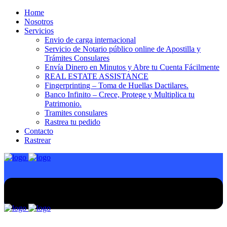
Home
Nosotros
Servicios
Envio de carga internacional
Servicio de Notario público online de Apostilla y
Trámites Consulares
Envía Dinero en Minutos y Abre tu Cuenta Fácilmente
REAL ESTATE ASSISTANCE
Fingerprinting – Toma de Huellas Dactilares.
Banco Infinito – Crece, Protege y Multiplica tu
Patrimonio.
Tramites consulares
Rastrea tu pedido
Contacto
Rastrear