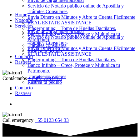
Envio de carga internacional
Servicio de Notario público online de Apostilla y
Trámites Consulares
Home
Envía Dinero en Minutos y Abre tu Cuenta Fácilmente
Nosotros
REAL ESTATE ASSISTANCE
Servicios
Fingerprinting – Toma de Huellas Dactilares.
Envio de carga internacional
Banco Infinito – Crece, Protege y Multiplica tu
Servicio de Notario público online de Apostilla y
Patrimonio.
Trámites Consulares
Tramites consulares
Envía Dinero en Minutos y Abre tu Cuenta Fácilmente
Rastrea tu pedido
REAL ESTATE ASSISTANCE
Contacto
Fingerprinting – Toma de Huellas Dactilares.
Rastrear
Banco Infinito – Crece, Protege y Multiplica tu
Patrimonio.
Tramites consulares
Contáctanos
+1 407 738 9163
Rastrea tu pedido
Contacto
Rastrear
Call emergency
+55 0123 654 33