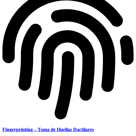
Fingerprinting – Toma de Huellas Dactilares