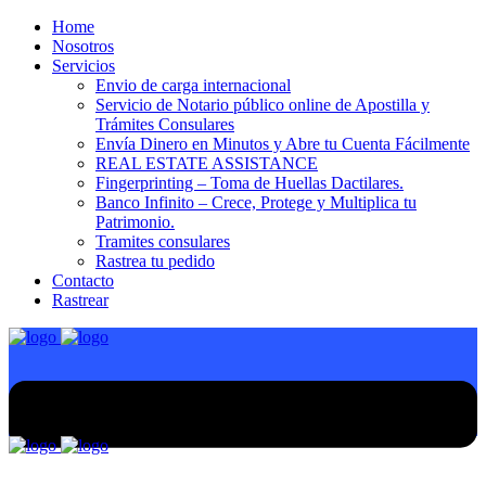
Home
Nosotros
Servicios
Envio de carga internacional
Servicio de Notario público online de Apostilla y
Trámites Consulares
Envía Dinero en Minutos y Abre tu Cuenta Fácilmente
REAL ESTATE ASSISTANCE
Fingerprinting – Toma de Huellas Dactilares.
Banco Infinito – Crece, Protege y Multiplica tu
Patrimonio.
Tramites consulares
Rastrea tu pedido
Contacto
Rastrear