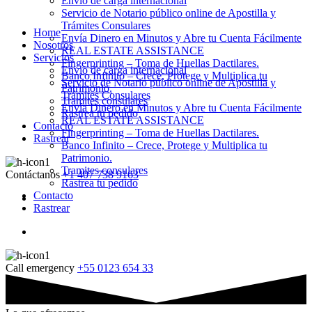
Envio de carga internacional
Servicio de Notario público online de Apostilla y
Trámites Consulares
Home
Envía Dinero en Minutos y Abre tu Cuenta Fácilmente
Nosotros
REAL ESTATE ASSISTANCE
Servicios
Fingerprinting – Toma de Huellas Dactilares.
Envio de carga internacional
Banco Infinito – Crece, Protege y Multiplica tu
Servicio de Notario público online de Apostilla y
Patrimonio.
Trámites Consulares
Tramites consulares
Envía Dinero en Minutos y Abre tu Cuenta Fácilmente
Rastrea tu pedido
REAL ESTATE ASSISTANCE
Contacto
Fingerprinting – Toma de Huellas Dactilares.
Rastrear
Banco Infinito – Crece, Protege y Multiplica tu
Patrimonio.
Tramites consulares
Contáctanos
+1 407 738 9163
Rastrea tu pedido
Contacto
Rastrear
Call emergency
+55 0123 654 33