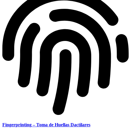
Fingerprinting – Toma de Huellas Dactilares