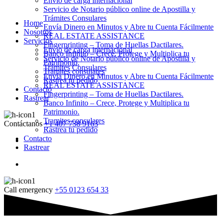
Envio de carga internacional
Servicio de Notario público online de Apostilla y
Trámites Consulares
Home
Envía Dinero en Minutos y Abre tu Cuenta Fácilmente
Nosotros
REAL ESTATE ASSISTANCE
Servicios
Fingerprinting – Toma de Huellas Dactilares.
Envio de carga internacional
Banco Infinito – Crece, Protege y Multiplica tu
Servicio de Notario público online de Apostilla y
Patrimonio.
Trámites Consulares
Tramites consulares
Envía Dinero en Minutos y Abre tu Cuenta Fácilmente
Rastrea tu pedido
REAL ESTATE ASSISTANCE
Contacto
Fingerprinting – Toma de Huellas Dactilares.
Rastrear
Banco Infinito – Crece, Protege y Multiplica tu
Patrimonio.
Tramites consulares
Contáctanos
+1 407 738 9163
Rastrea tu pedido
Contacto
Rastrear
Call emergency
+55 0123 654 33