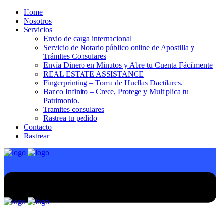
Home
Nosotros
Servicios
Envio de carga internacional
Servicio de Notario público online de Apostilla y
Trámites Consulares
Envía Dinero en Minutos y Abre tu Cuenta Fácilmente
REAL ESTATE ASSISTANCE
Fingerprinting – Toma de Huellas Dactilares.
Banco Infinito – Crece, Protege y Multiplica tu
Patrimonio.
Tramites consulares
Rastrea tu pedido
Contacto
Rastrear