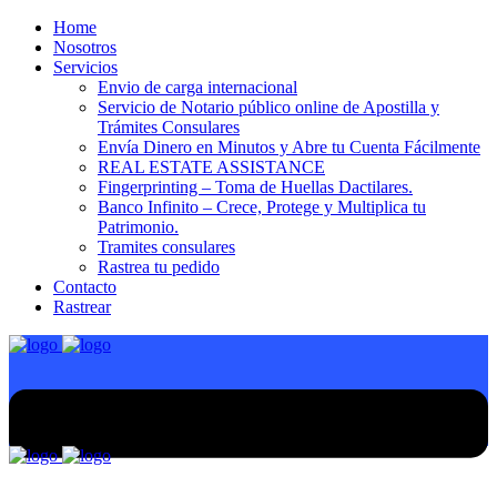
Home
Nosotros
Servicios
Envio de carga internacional
Servicio de Notario público online de Apostilla y
Trámites Consulares
Envía Dinero en Minutos y Abre tu Cuenta Fácilmente
REAL ESTATE ASSISTANCE
Fingerprinting – Toma de Huellas Dactilares.
Banco Infinito – Crece, Protege y Multiplica tu
Patrimonio.
Tramites consulares
Rastrea tu pedido
Contacto
Rastrear