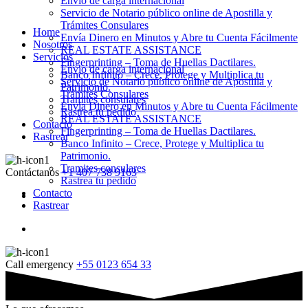
Envio de carga internacional
Servicio de Notario público online de Apostilla y
Trámites Consulares
Home
Envía Dinero en Minutos y Abre tu Cuenta Fácilmente
Nosotros
REAL ESTATE ASSISTANCE
Servicios
Fingerprinting – Toma de Huellas Dactilares.
Envio de carga internacional
Banco Infinito – Crece, Protege y Multiplica tu
Servicio de Notario público online de Apostilla y
Patrimonio.
Trámites Consulares
Tramites consulares
Envía Dinero en Minutos y Abre tu Cuenta Fácilmente
Rastrea tu pedido
REAL ESTATE ASSISTANCE
Contacto
Fingerprinting – Toma de Huellas Dactilares.
Rastrear
Banco Infinito – Crece, Protege y Multiplica tu
Patrimonio.
Tramites consulares
Contáctanos
+1 407 738 9163
Rastrea tu pedido
Contacto
Rastrear
Call emergency
+55 0123 654 33