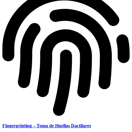
Fingerprinting – Toma de Huellas Dactilares