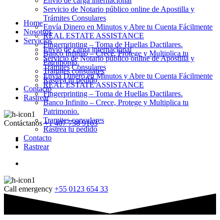
Envio de carga internacional
Servicio de Notario público online de Apostilla y
Trámites Consulares
Home
Envía Dinero en Minutos y Abre tu Cuenta Fácilmente
Nosotros
REAL ESTATE ASSISTANCE
Servicios
Fingerprinting – Toma de Huellas Dactilares.
Envio de carga internacional
Banco Infinito – Crece, Protege y Multiplica tu
Servicio de Notario público online de Apostilla y
Patrimonio.
Trámites Consulares
Tramites consulares
Envía Dinero en Minutos y Abre tu Cuenta Fácilmente
Rastrea tu pedido
REAL ESTATE ASSISTANCE
Contacto
Fingerprinting – Toma de Huellas Dactilares.
Rastrear
Banco Infinito – Crece, Protege y Multiplica tu
Patrimonio.
Tramites consulares
Contáctanos
+1 407 738 9163
Rastrea tu pedido
Contacto
Rastrear
Call emergency
+55 0123 654 33