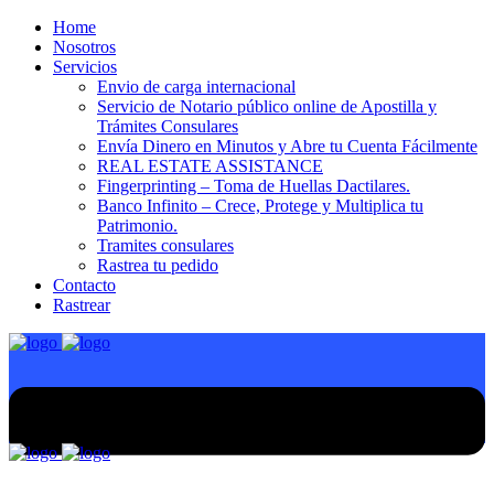
Home
Nosotros
Servicios
Envio de carga internacional
Servicio de Notario público online de Apostilla y
Trámites Consulares
Envía Dinero en Minutos y Abre tu Cuenta Fácilmente
REAL ESTATE ASSISTANCE
Fingerprinting – Toma de Huellas Dactilares.
Banco Infinito – Crece, Protege y Multiplica tu
Patrimonio.
Tramites consulares
Rastrea tu pedido
Contacto
Rastrear