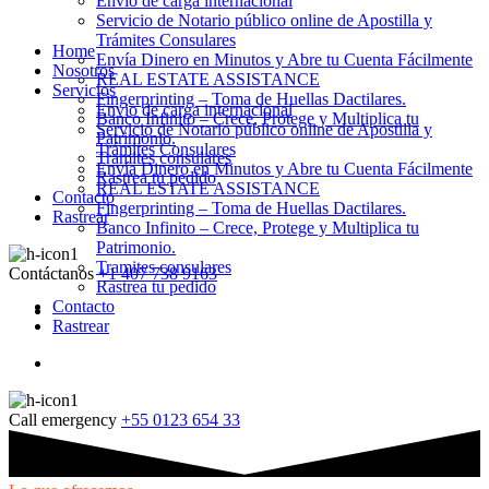
Envio de carga internacional
Servicio de Notario público online de Apostilla y
Trámites Consulares
Home
Envía Dinero en Minutos y Abre tu Cuenta Fácilmente
Nosotros
REAL ESTATE ASSISTANCE
Servicios
Fingerprinting – Toma de Huellas Dactilares.
Envio de carga internacional
Banco Infinito – Crece, Protege y Multiplica tu
Servicio de Notario público online de Apostilla y
Patrimonio.
Trámites Consulares
Tramites consulares
Envía Dinero en Minutos y Abre tu Cuenta Fácilmente
Rastrea tu pedido
REAL ESTATE ASSISTANCE
Contacto
Fingerprinting – Toma de Huellas Dactilares.
Rastrear
Banco Infinito – Crece, Protege y Multiplica tu
Patrimonio.
Tramites consulares
Contáctanos
+1 407 738 9163
Rastrea tu pedido
Contacto
Rastrear
Call emergency
+55 0123 654 33