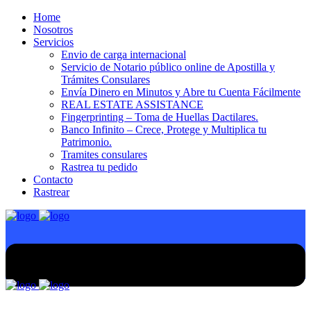
Home
Nosotros
Servicios
Envio de carga internacional
Servicio de Notario público online de Apostilla y
Trámites Consulares
Envía Dinero en Minutos y Abre tu Cuenta Fácilmente
REAL ESTATE ASSISTANCE
Fingerprinting – Toma de Huellas Dactilares.
Banco Infinito – Crece, Protege y Multiplica tu
Patrimonio.
Tramites consulares
Rastrea tu pedido
Contacto
Rastrear