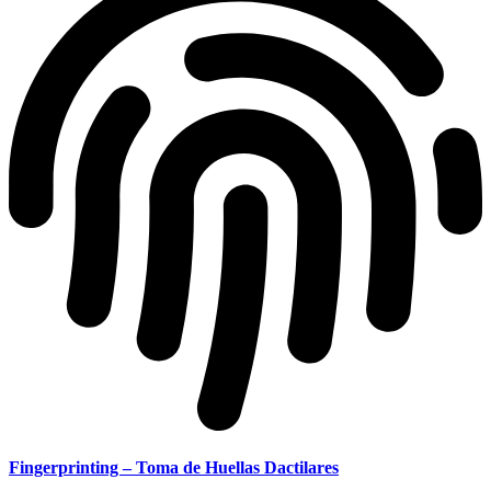
Fingerprinting – Toma de Huellas Dactilares