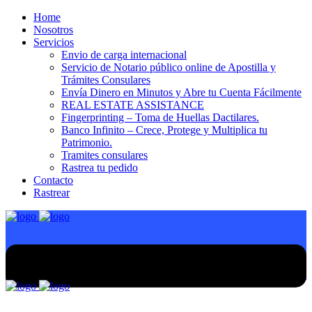
Home
Nosotros
Servicios
Envio de carga internacional
Servicio de Notario público online de Apostilla y
Trámites Consulares
Envía Dinero en Minutos y Abre tu Cuenta Fácilmente
REAL ESTATE ASSISTANCE
Fingerprinting – Toma de Huellas Dactilares.
Banco Infinito – Crece, Protege y Multiplica tu
Patrimonio.
Tramites consulares
Rastrea tu pedido
Contacto
Rastrear