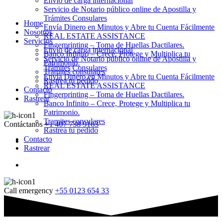
Envio de carga internacional
Servicio de Notario público online de Apostilla y
Trámites Consulares
Home
Envía Dinero en Minutos y Abre tu Cuenta Fácilmente
Nosotros
REAL ESTATE ASSISTANCE
Servicios
Fingerprinting – Toma de Huellas Dactilares.
Envio de carga internacional
Banco Infinito – Crece, Protege y Multiplica tu
Servicio de Notario público online de Apostilla y
Patrimonio.
Trámites Consulares
Tramites consulares
Envía Dinero en Minutos y Abre tu Cuenta Fácilmente
Rastrea tu pedido
REAL ESTATE ASSISTANCE
Contacto
Fingerprinting – Toma de Huellas Dactilares.
Rastrear
Banco Infinito – Crece, Protege y Multiplica tu
Patrimonio.
Tramites consulares
Contáctanos
+1 407 738 9163
Rastrea tu pedido
Contacto
Rastrear
Call emergency
+55 0123 654 33