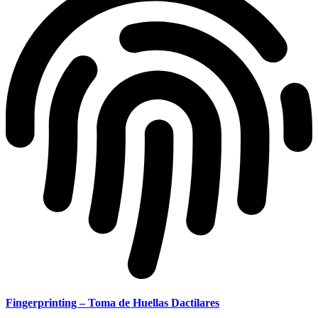
Fingerprinting – Toma de Huellas Dactilares