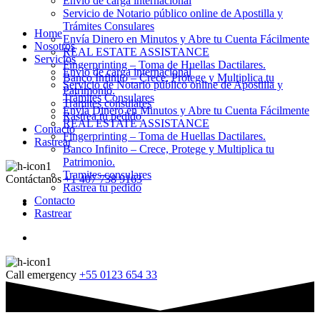
Envio de carga internacional
Servicio de Notario público online de Apostilla y
Trámites Consulares
Home
Envía Dinero en Minutos y Abre tu Cuenta Fácilmente
Nosotros
REAL ESTATE ASSISTANCE
Servicios
Fingerprinting – Toma de Huellas Dactilares.
Envio de carga internacional
Banco Infinito – Crece, Protege y Multiplica tu
Servicio de Notario público online de Apostilla y
Patrimonio.
Trámites Consulares
Tramites consulares
Envía Dinero en Minutos y Abre tu Cuenta Fácilmente
Rastrea tu pedido
REAL ESTATE ASSISTANCE
Contacto
Fingerprinting – Toma de Huellas Dactilares.
Rastrear
Banco Infinito – Crece, Protege y Multiplica tu
Patrimonio.
Tramites consulares
Contáctanos
+1 407 738 9163
Rastrea tu pedido
Contacto
Rastrear
Call emergency
+55 0123 654 33