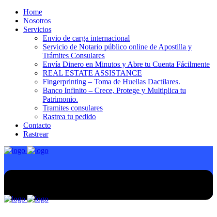
Home
Nosotros
Servicios
Envio de carga internacional
Servicio de Notario público online de Apostilla y
Trámites Consulares
Envía Dinero en Minutos y Abre tu Cuenta Fácilmente
REAL ESTATE ASSISTANCE
Fingerprinting – Toma de Huellas Dactilares.
Banco Infinito – Crece, Protege y Multiplica tu
Patrimonio.
Tramites consulares
Rastrea tu pedido
Contacto
Rastrear