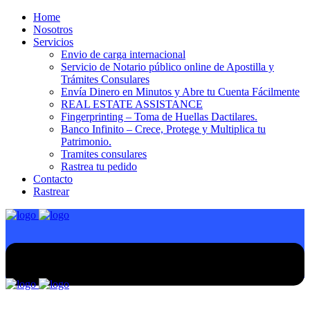
Home
Nosotros
Servicios
Envio de carga internacional
Servicio de Notario público online de Apostilla y
Trámites Consulares
Envía Dinero en Minutos y Abre tu Cuenta Fácilmente
REAL ESTATE ASSISTANCE
Fingerprinting – Toma de Huellas Dactilares.
Banco Infinito – Crece, Protege y Multiplica tu
Patrimonio.
Tramites consulares
Rastrea tu pedido
Contacto
Rastrear