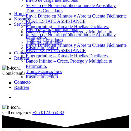
Envio de carga internacional
Servicio de Notario público online de Apostilla y
Trámites Consulares
Home
Envía Dinero en Minutos y Abre tu Cuenta Fácilmente
Nosotros
REAL ESTATE ASSISTANCE
Servicios
Fingerprinting – Toma de Huellas Dactilares.
Envio de carga internacional
Banco Infinito – Crece, Protege y Multiplica tu
Servicio de Notario público online de Apostilla y
Patrimonio.
Trámites Consulares
Tramites consulares
Envía Dinero en Minutos y Abre tu Cuenta Fácilmente
Rastrea tu pedido
REAL ESTATE ASSISTANCE
Contacto
Fingerprinting – Toma de Huellas Dactilares.
Rastrear
Banco Infinito – Crece, Protege y Multiplica tu
Patrimonio.
Tramites consulares
Contáctanos
+1 407 738 9163
Rastrea tu pedido
Contacto
Rastrear
Call emergency
+55 0123 654 33