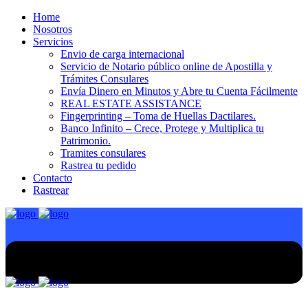
Home
Nosotros
Servicios
Envio de carga internacional
Servicio de Notario público online de Apostilla y
Trámites Consulares
Envía Dinero en Minutos y Abre tu Cuenta Fácilmente
REAL ESTATE ASSISTANCE
Fingerprinting – Toma de Huellas Dactilares.
Banco Infinito – Crece, Protege y Multiplica tu
Patrimonio.
Tramites consulares
Rastrea tu pedido
Contacto
Rastrear