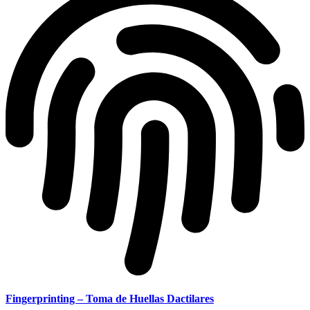
Fingerprinting – Toma de Huellas Dactilares