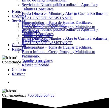
Envio de carga internacional
Servicio de Notario público online de Apostilla y
Trámites Consulares
Home
Envía Dinero en Minutos y Abre tu Cuenta Fácilmente
Nosotros
REAL ESTATE ASSISTANCE
Servicios
Fingerprinting – Toma de Huellas Dactilares.
Envio de carga internacional
Banco Infinito – Crece, Protege y Multiplica tu
Servicio de Notario público online de Apostilla y
Patrimonio.
Trámites Consulares
Tramites consulares
Envía Dinero en Minutos y Abre tu Cuenta Fácilmente
Rastrea tu pedido
REAL ESTATE ASSISTANCE
Contacto
Fingerprinting – Toma de Huellas Dactilares.
Rastrear
Banco Infinito – Crece, Protege y Multiplica tu
Patrimonio.
Tramites consulares
Contáctanos
+1 407 738 9163
Rastrea tu pedido
Contacto
Rastrear
Call emergency
+55 0123 654 33