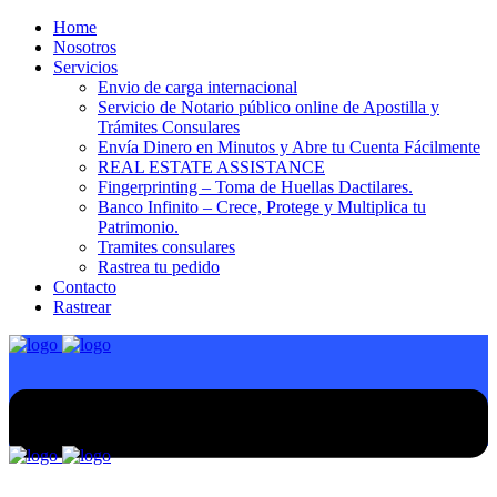
Home
Nosotros
Servicios
Envio de carga internacional
Servicio de Notario público online de Apostilla y
Trámites Consulares
Envía Dinero en Minutos y Abre tu Cuenta Fácilmente
REAL ESTATE ASSISTANCE
Fingerprinting – Toma de Huellas Dactilares.
Banco Infinito – Crece, Protege y Multiplica tu
Patrimonio.
Tramites consulares
Rastrea tu pedido
Contacto
Rastrear