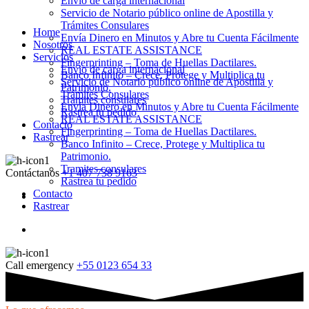
Envio de carga internacional
Servicio de Notario público online de Apostilla y
Trámites Consulares
Home
Envía Dinero en Minutos y Abre tu Cuenta Fácilmente
Nosotros
REAL ESTATE ASSISTANCE
Servicios
Fingerprinting – Toma de Huellas Dactilares.
Envio de carga internacional
Banco Infinito – Crece, Protege y Multiplica tu
Servicio de Notario público online de Apostilla y
Patrimonio.
Trámites Consulares
Tramites consulares
Envía Dinero en Minutos y Abre tu Cuenta Fácilmente
Rastrea tu pedido
REAL ESTATE ASSISTANCE
Contacto
Fingerprinting – Toma de Huellas Dactilares.
Rastrear
Banco Infinito – Crece, Protege y Multiplica tu
Patrimonio.
Tramites consulares
Contáctanos
+1 407 738 9163
Rastrea tu pedido
Contacto
Rastrear
Call emergency
+55 0123 654 33