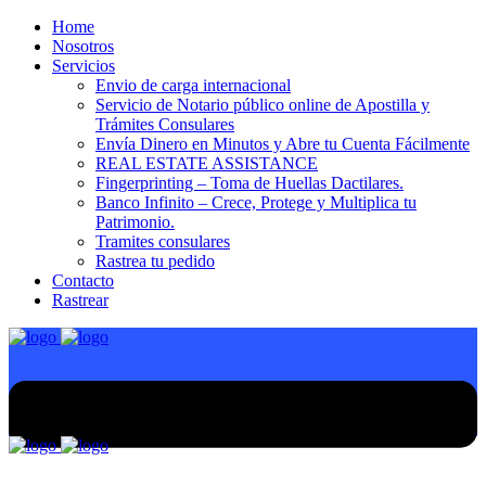
Home
Nosotros
Servicios
Envio de carga internacional
Servicio de Notario público online de Apostilla y
Trámites Consulares
Envía Dinero en Minutos y Abre tu Cuenta Fácilmente
REAL ESTATE ASSISTANCE
Fingerprinting – Toma de Huellas Dactilares.
Banco Infinito – Crece, Protege y Multiplica tu
Patrimonio.
Tramites consulares
Rastrea tu pedido
Contacto
Rastrear