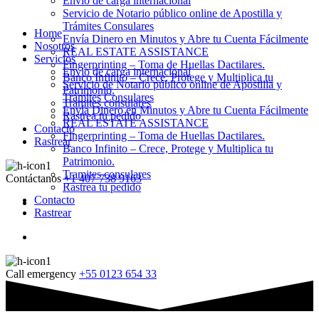
Envio de carga internacional
Servicio de Notario público online de Apostilla y
Trámites Consulares
Home
Envía Dinero en Minutos y Abre tu Cuenta Fácilmente
Nosotros
REAL ESTATE ASSISTANCE
Servicios
Fingerprinting – Toma de Huellas Dactilares.
Envio de carga internacional
Banco Infinito – Crece, Protege y Multiplica tu
Servicio de Notario público online de Apostilla y
Patrimonio.
Trámites Consulares
Tramites consulares
Envía Dinero en Minutos y Abre tu Cuenta Fácilmente
Rastrea tu pedido
REAL ESTATE ASSISTANCE
Contacto
Fingerprinting – Toma de Huellas Dactilares.
Rastrear
Banco Infinito – Crece, Protege y Multiplica tu
Patrimonio.
Tramites consulares
Contáctanos
+1 407 738 9163
Rastrea tu pedido
Contacto
Rastrear
Call emergency
+55 0123 654 33