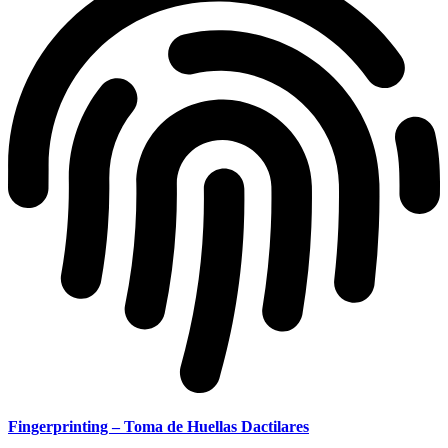
Fingerprinting – Toma de Huellas Dactilares