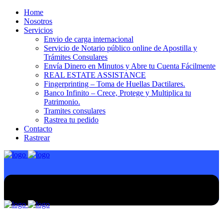
Home
Nosotros
Servicios
Envio de carga internacional
Servicio de Notario público online de Apostilla y
Trámites Consulares
Envía Dinero en Minutos y Abre tu Cuenta Fácilmente
REAL ESTATE ASSISTANCE
Fingerprinting – Toma de Huellas Dactilares.
Banco Infinito – Crece, Protege y Multiplica tu
Patrimonio.
Tramites consulares
Rastrea tu pedido
Contacto
Rastrear