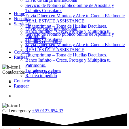
Envio de carga internacional
Servicio de Notario público online de Apostilla y
Trámites Consulares
Home
Envía Dinero en Minutos y Abre tu Cuenta Fácilmente
Nosotros
REAL ESTATE ASSISTANCE
Servicios
Fingerprinting – Toma de Huellas Dactilares.
Envio de carga internacional
Banco Infinito – Crece, Protege y Multiplica tu
Servicio de Notario público online de Apostilla y
Patrimonio.
Trámites Consulares
Tramites consulares
Envía Dinero en Minutos y Abre tu Cuenta Fácilmente
Rastrea tu pedido
REAL ESTATE ASSISTANCE
Contacto
Fingerprinting – Toma de Huellas Dactilares.
Rastrear
Banco Infinito – Crece, Protege y Multiplica tu
Patrimonio.
Tramites consulares
Contáctanos
+1 407 738 9163
Rastrea tu pedido
Contacto
Rastrear
Call emergency
+55 0123 654 33