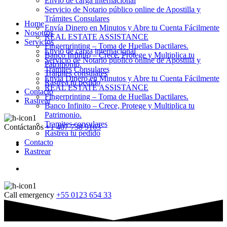
Envio de carga internacional
Servicio de Notario público online de Apostilla y
Trámites Consulares
Home
Envía Dinero en Minutos y Abre tu Cuenta Fácilmente
Nosotros
REAL ESTATE ASSISTANCE
Servicios
Fingerprinting – Toma de Huellas Dactilares.
Envio de carga internacional
Banco Infinito – Crece, Protege y Multiplica tu
Servicio de Notario público online de Apostilla y
Patrimonio.
Trámites Consulares
Tramites consulares
Envía Dinero en Minutos y Abre tu Cuenta Fácilmente
Rastrea tu pedido
REAL ESTATE ASSISTANCE
Contacto
Fingerprinting – Toma de Huellas Dactilares.
Rastrear
Banco Infinito – Crece, Protege y Multiplica tu
Patrimonio.
Tramites consulares
Contáctanos
+1 407 738 9163
Rastrea tu pedido
Contacto
Rastrear
Call emergency
+55 0123 654 33