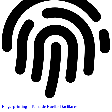
Fingerprinting – Toma de Huellas Dactilares