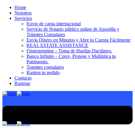
Home
Nosotros
Servicios
Envio de carga internacional
Servicio de Notario público online de Apostilla y
Trámites Consulares
Envía Dinero en Minutos y Abre tu Cuenta Fácilmente
REAL ESTATE ASSISTANCE
Fingerprinting – Toma de Huellas Dactilares.
Banco Infinito – Crece, Protege y Multiplica tu
Patrimonio.
Tramites consulares
Rastrea tu pedido
Contacto
Rastrear