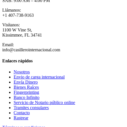
SAB: 9:00 AM – 4:00 PM
Llámanos:
+1 407-738-9163
Visítanos:
1100 W Vine St,
Kissimmee, FL 34741
Email:
info@casillerointernacional.com
Enlaces rápidos
Nosotros
Envio de carga internacional
Envía Dinero
Bienes Raíces
Fingerprinting
Banco Infinito
Servicio de Notario público online
Tramites consulares
Contacto
Rastrear