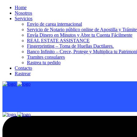
Home
Nosotros
Servicios
Envio de carga internacional
Servicio de Notario público online de Apostilla y Trámit
Envía Dinero en Minutos y Abre tu Cuenta Fácilmente
REAL ESTATE ASSISTANCE
Fingerprinting – Toma de Huellas Dactilares.
Banco Infinito – Crece, Protege y Multiplica tu Patrimon
Tramites consulares
Rastrea tu pedido
Contacto
Rastrear