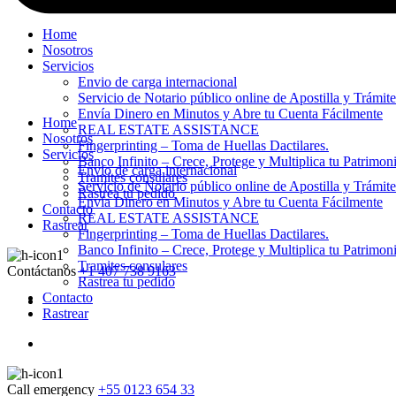
Home
Nosotros
Servicios
Envio de carga internacional
Servicio de Notario público online de Apostilla y Trámit
Envía Dinero en Minutos y Abre tu Cuenta Fácilmente
Home
REAL ESTATE ASSISTANCE
Nosotros
Fingerprinting – Toma de Huellas Dactilares.
Servicios
Banco Infinito – Crece, Protege y Multiplica tu Patrimon
Envio de carga internacional
Tramites consulares
Servicio de Notario público online de Apostilla y Trámit
Rastrea tu pedido
Envía Dinero en Minutos y Abre tu Cuenta Fácilmente
Contacto
REAL ESTATE ASSISTANCE
Rastrear
Fingerprinting – Toma de Huellas Dactilares.
Banco Infinito – Crece, Protege y Multiplica tu Patrimon
Tramites consulares
Contáctanos
+1 407 738 9163
Rastrea tu pedido
Contacto
Rastrear
Call emergency
+55 0123 654 33