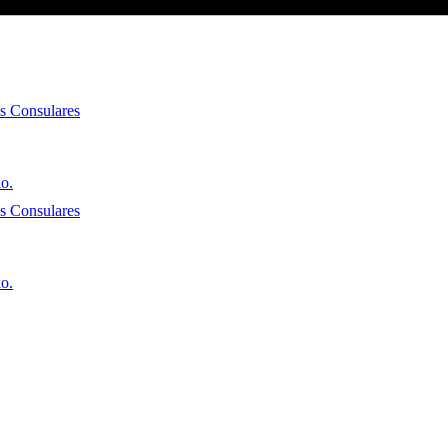
es Consulares
io.
es Consulares
io.