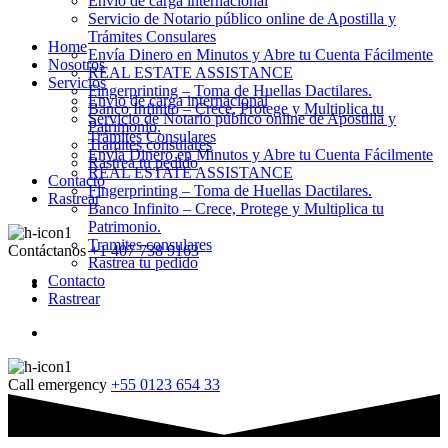
Envio de carga internacional
Servicio de Notario público online de Apostilla y
Trámites Consulares
Home
Envía Dinero en Minutos y Abre tu Cuenta Fácilmente
Nosotros
REAL ESTATE ASSISTANCE
Servicios
Fingerprinting – Toma de Huellas Dactilares.
Envio de carga internacional
Banco Infinito – Crece, Protege y Multiplica tu
Servicio de Notario público online de Apostilla y
Patrimonio.
Trámites Consulares
Tramites consulares
Envía Dinero en Minutos y Abre tu Cuenta Fácilmente
Rastrea tu pedido
REAL ESTATE ASSISTANCE
Contacto
Fingerprinting – Toma de Huellas Dactilares.
Rastrear
Banco Infinito – Crece, Protege y Multiplica tu
Patrimonio.
Tramites consulares
Contáctanos
+1 407 738 9163
Rastrea tu pedido
Contacto
Rastrear
Call emergency
+55 0123 654 33