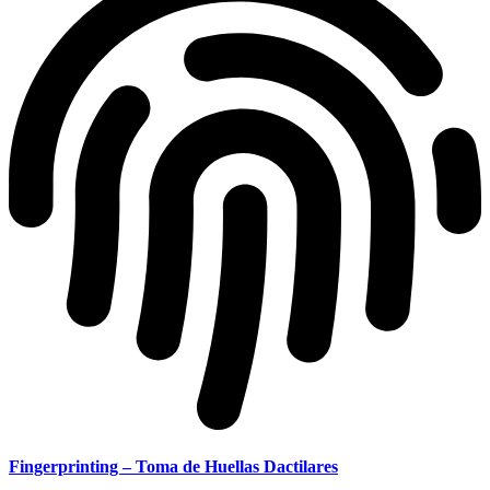
Fingerprinting – Toma de Huellas Dactilares