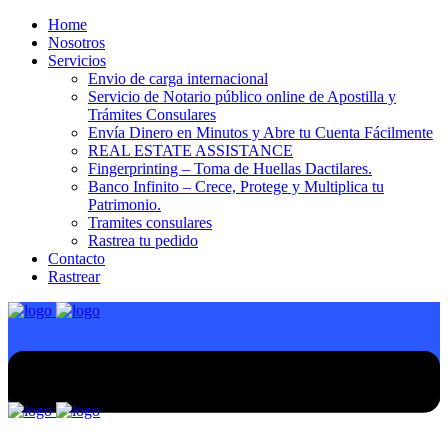
Home
Nosotros
Servicios
Envio de carga internacional
Servicio de Notario público online de Apostilla y
Trámites Consulares
Envía Dinero en Minutos y Abre tu Cuenta Fácilmente
REAL ESTATE ASSISTANCE
Fingerprinting – Toma de Huellas Dactilares.
Banco Infinito – Crece, Protege y Multiplica tu
Patrimonio.
Tramites consulares
Rastrea tu pedido
Contacto
Rastrear