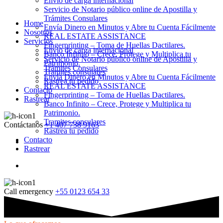
Envio de carga internacional
Servicio de Notario público online de Apostilla y
Trámites Consulares
Home
Envía Dinero en Minutos y Abre tu Cuenta Fácilmente
Nosotros
REAL ESTATE ASSISTANCE
Servicios
Fingerprinting – Toma de Huellas Dactilares.
Envio de carga internacional
Banco Infinito – Crece, Protege y Multiplica tu
Servicio de Notario público online de Apostilla y
Patrimonio.
Trámites Consulares
Tramites consulares
Envía Dinero en Minutos y Abre tu Cuenta Fácilmente
Rastrea tu pedido
REAL ESTATE ASSISTANCE
Contacto
Fingerprinting – Toma de Huellas Dactilares.
Rastrear
Banco Infinito – Crece, Protege y Multiplica tu
Patrimonio.
Tramites consulares
Contáctanos
+1 407 738 9163
Rastrea tu pedido
Contacto
Rastrear
Call emergency
+55 0123 654 33