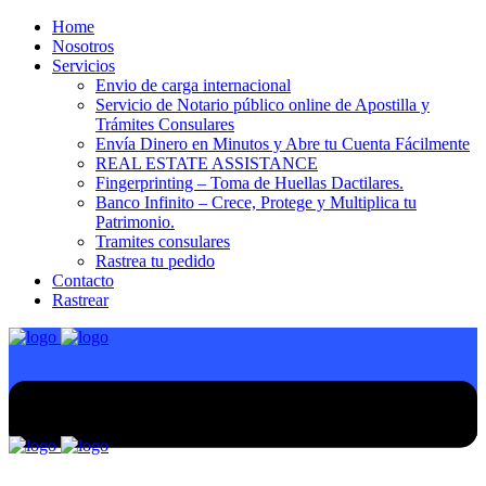
Home
Nosotros
Servicios
Envio de carga internacional
Servicio de Notario público online de Apostilla y
Trámites Consulares
Envía Dinero en Minutos y Abre tu Cuenta Fácilmente
REAL ESTATE ASSISTANCE
Fingerprinting – Toma de Huellas Dactilares.
Banco Infinito – Crece, Protege y Multiplica tu
Patrimonio.
Tramites consulares
Rastrea tu pedido
Contacto
Rastrear