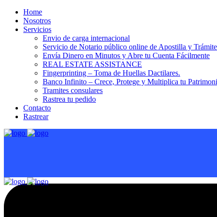
Home
Nosotros
Servicios
Envio de carga internacional
Servicio de Notario público online de Apostilla y Trámit
Envía Dinero en Minutos y Abre tu Cuenta Fácilmente
REAL ESTATE ASSISTANCE
Fingerprinting – Toma de Huellas Dactilares.
Banco Infinito – Crece, Protege y Multiplica tu Patrimon
Tramites consulares
Rastrea tu pedido
Contacto
Rastrear