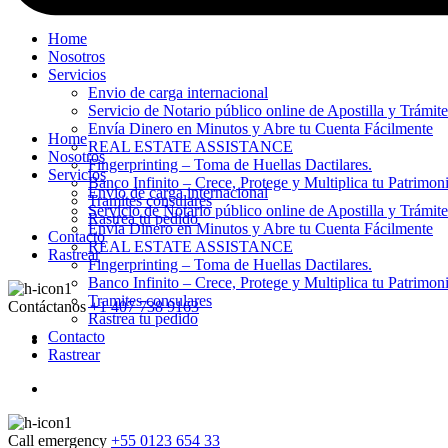
Home
Nosotros
Servicios
Envio de carga internacional
Servicio de Notario público online de Apostilla y Trámit
Envía Dinero en Minutos y Abre tu Cuenta Fácilmente
Home
REAL ESTATE ASSISTANCE
Nosotros
Fingerprinting – Toma de Huellas Dactilares.
Servicios
Banco Infinito – Crece, Protege y Multiplica tu Patrimon
Envio de carga internacional
Tramites consulares
Servicio de Notario público online de Apostilla y Trámit
Rastrea tu pedido
Envía Dinero en Minutos y Abre tu Cuenta Fácilmente
Contacto
REAL ESTATE ASSISTANCE
Rastrear
Fingerprinting – Toma de Huellas Dactilares.
Banco Infinito – Crece, Protege y Multiplica tu Patrimon
Tramites consulares
Contáctanos
+1 407 738 9163
Rastrea tu pedido
Contacto
Rastrear
Call emergency
+55 0123 654 33