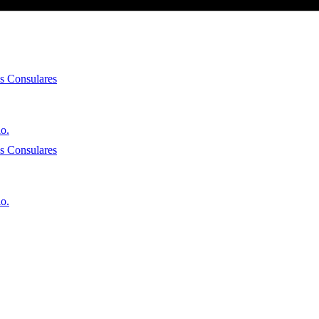
es Consulares
io.
es Consulares
io.