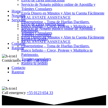
Envio de carga internacional
Servicio de Notario público online de Apostilla y
Trámites Consulares
Home
Envía Dinero en Minutos y Abre tu Cuenta Fácilmente
Nosotros
REAL ESTATE ASSISTANCE
Servicios
Fingerprinting – Toma de Huellas Dactilares.
Envio de carga internacional
Banco Infinito – Crece, Protege y Multiplica tu
Servicio de Notario público online de Apostilla y
Patrimonio.
Trámites Consulares
Tramites consulares
Envía Dinero en Minutos y Abre tu Cuenta Fácilmente
Rastrea tu pedido
REAL ESTATE ASSISTANCE
Contacto
Fingerprinting – Toma de Huellas Dactilares.
Rastrear
Banco Infinito – Crece, Protege y Multiplica tu
Patrimonio.
Tramites consulares
Contáctanos
+1 407 738 9163
Rastrea tu pedido
Contacto
Rastrear
Call emergency
+55 0123 654 33