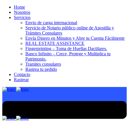
Home
Nosotros
Servicios
Envio de carga internacional
Servicio de Notario público online de Apostilla y
Trámites Consulares
Envía Dinero en Minutos y Abre tu Cuenta Fácilmente
REAL ESTATE ASSISTANCE
Fingerprinting – Toma de Huellas Dactilares.
Banco Infinito – Crece, Protege y Multiplica tu
Patrimonio.
Tramites consulares
Rastrea tu pedido
Contacto
Rastrear