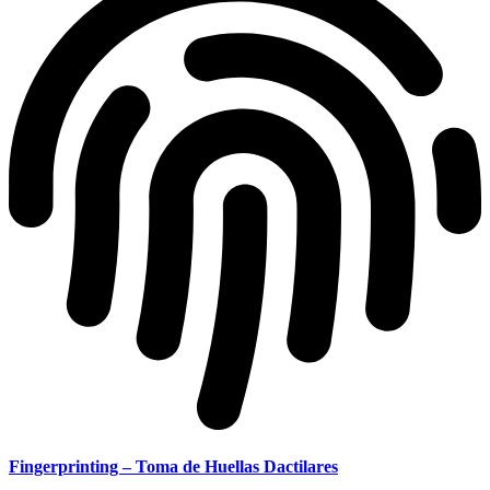
Fingerprinting – Toma de Huellas Dactilares