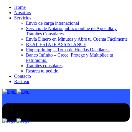
Home
Nosotros
Servicios
Envio de carga internacional
Servicio de Notario público online de Apostilla y
Trámites Consulares
Envía Dinero en Minutos y Abre tu Cuenta Fácilmente
REAL ESTATE ASSISTANCE
Fingerprinting – Toma de Huellas Dactilares.
Banco Infinito – Crece, Protege y Multiplica tu
Patrimonio.
Tramites consulares
Rastrea tu pedido
Contacto
Rastrear