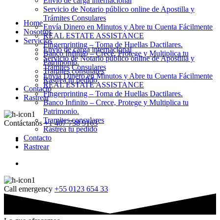
Envio de carga internacional
Servicio de Notario público online de Apostilla y
Trámites Consulares
Home
Envía Dinero en Minutos y Abre tu Cuenta Fácilmente
Nosotros
REAL ESTATE ASSISTANCE
Servicios
Fingerprinting – Toma de Huellas Dactilares.
Envio de carga internacional
Banco Infinito – Crece, Protege y Multiplica tu
Servicio de Notario público online de Apostilla y
Patrimonio.
Trámites Consulares
Tramites consulares
Envía Dinero en Minutos y Abre tu Cuenta Fácilmente
Rastrea tu pedido
REAL ESTATE ASSISTANCE
Contacto
Fingerprinting – Toma de Huellas Dactilares.
Rastrear
Banco Infinito – Crece, Protege y Multiplica tu
Patrimonio.
Tramites consulares
Contáctanos
+1 407 738 9163
Rastrea tu pedido
Contacto
Rastrear
Call emergency
+55 0123 654 33