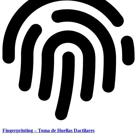
Fingerprinting – Toma de Huellas Dactilares