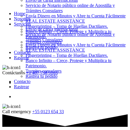
Envio de carga internacional
Servicio de Notario público online de Apostilla y
Trámites Consulares
Home
Envía Dinero en Minutos y Abre tu Cuenta Fácilmente
Nosotros
REAL ESTATE ASSISTANCE
Servicios
Fingerprinting – Toma de Huellas Dactilares.
Envio de carga internacional
Banco Infinito – Crece, Protege y Multiplica tu
Servicio de Notario público online de Apostilla y
Patrimonio.
Trámites Consulares
Tramites consulares
Envía Dinero en Minutos y Abre tu Cuenta Fácilmente
Rastrea tu pedido
REAL ESTATE ASSISTANCE
Contacto
Fingerprinting – Toma de Huellas Dactilares.
Rastrear
Banco Infinito – Crece, Protege y Multiplica tu
Patrimonio.
Tramites consulares
Contáctanos
+1 407 738 9163
Rastrea tu pedido
Contacto
Rastrear
Call emergency
+55 0123 654 33