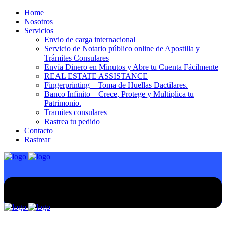
Home
Nosotros
Servicios
Envio de carga internacional
Servicio de Notario público online de Apostilla y
Trámites Consulares
Envía Dinero en Minutos y Abre tu Cuenta Fácilmente
REAL ESTATE ASSISTANCE
Fingerprinting – Toma de Huellas Dactilares.
Banco Infinito – Crece, Protege y Multiplica tu
Patrimonio.
Tramites consulares
Rastrea tu pedido
Contacto
Rastrear