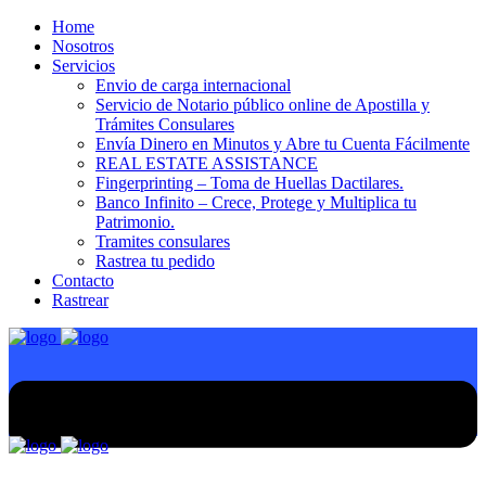
Home
Nosotros
Servicios
Envio de carga internacional
Servicio de Notario público online de Apostilla y
Trámites Consulares
Envía Dinero en Minutos y Abre tu Cuenta Fácilmente
REAL ESTATE ASSISTANCE
Fingerprinting – Toma de Huellas Dactilares.
Banco Infinito – Crece, Protege y Multiplica tu
Patrimonio.
Tramites consulares
Rastrea tu pedido
Contacto
Rastrear