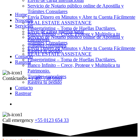
Envio de carga internacional
Servicio de Notario público online de Apostilla y
Trámites Consulares
Home
Envía Dinero en Minutos y Abre tu Cuenta Fácilmente
Nosotros
REAL ESTATE ASSISTANCE
Servicios
Fingerprinting – Toma de Huellas Dactilares.
Envio de carga internacional
Banco Infinito – Crece, Protege y Multiplica tu
Servicio de Notario público online de Apostilla y
Patrimonio.
Trámites Consulares
Tramites consulares
Envía Dinero en Minutos y Abre tu Cuenta Fácilmente
Rastrea tu pedido
REAL ESTATE ASSISTANCE
Contacto
Fingerprinting – Toma de Huellas Dactilares.
Rastrear
Banco Infinito – Crece, Protege y Multiplica tu
Patrimonio.
Tramites consulares
Contáctanos
+1 407 738 9163
Rastrea tu pedido
Contacto
Rastrear
Call emergency
+55 0123 654 33