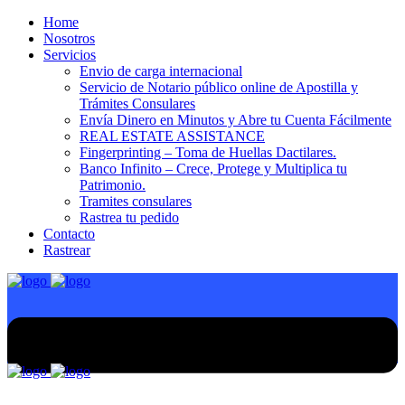
Home
Nosotros
Servicios
Envio de carga internacional
Servicio de Notario público online de Apostilla y
Trámites Consulares
Envía Dinero en Minutos y Abre tu Cuenta Fácilmente
REAL ESTATE ASSISTANCE
Fingerprinting – Toma de Huellas Dactilares.
Banco Infinito – Crece, Protege y Multiplica tu
Patrimonio.
Tramites consulares
Rastrea tu pedido
Contacto
Rastrear