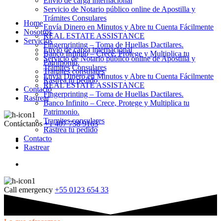
Envio de carga internacional
Servicio de Notario público online de Apostilla y
Trámites Consulares
Home
Envía Dinero en Minutos y Abre tu Cuenta Fácilmente
Nosotros
REAL ESTATE ASSISTANCE
Servicios
Fingerprinting – Toma de Huellas Dactilares.
Envio de carga internacional
Banco Infinito – Crece, Protege y Multiplica tu
Servicio de Notario público online de Apostilla y
Patrimonio.
Trámites Consulares
Tramites consulares
Envía Dinero en Minutos y Abre tu Cuenta Fácilmente
Rastrea tu pedido
REAL ESTATE ASSISTANCE
Contacto
Fingerprinting – Toma de Huellas Dactilares.
Rastrear
Banco Infinito – Crece, Protege y Multiplica tu
Patrimonio.
Tramites consulares
Contáctanos
+1 407 738 9163
Rastrea tu pedido
Contacto
Rastrear
Call emergency
+55 0123 654 33