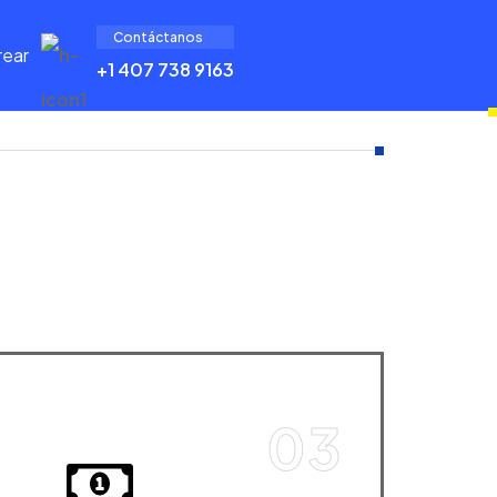
Contáctanos
rear
+1 407 738 9163
03