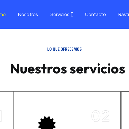
me
Nosotros
Servicios
Contacto
Rast
LO QUE OFRECEMOS
Nuestros servicios
1
02