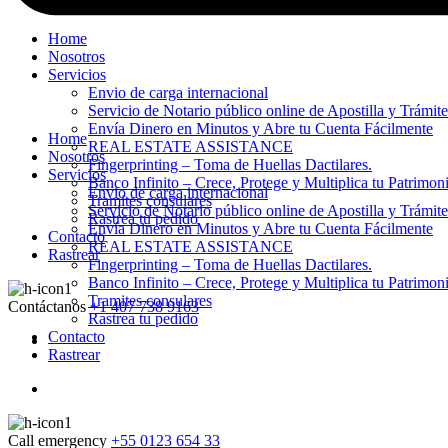
Home
Nosotros
Servicios
Envio de carga internacional
Servicio de Notario público online de Apostilla y Trámit
Envía Dinero en Minutos y Abre tu Cuenta Fácilmente
Home
REAL ESTATE ASSISTANCE
Nosotros
Fingerprinting – Toma de Huellas Dactilares.
Servicios
Banco Infinito – Crece, Protege y Multiplica tu Patrimon
Envio de carga internacional
Tramites consulares
Servicio de Notario público online de Apostilla y Trámit
Rastrea tu pedido
Envía Dinero en Minutos y Abre tu Cuenta Fácilmente
Contacto
REAL ESTATE ASSISTANCE
Rastrear
Fingerprinting – Toma de Huellas Dactilares.
Banco Infinito – Crece, Protege y Multiplica tu Patrimon
Tramites consulares
Contáctanos
+1 407 738 9163
Rastrea tu pedido
Contacto
Rastrear
Call emergency
+55 0123 654 33