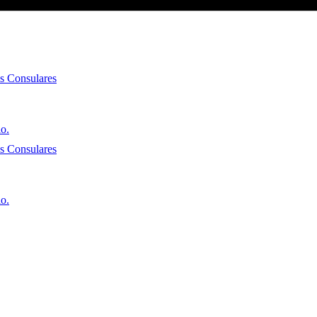
es Consulares
io.
es Consulares
io.