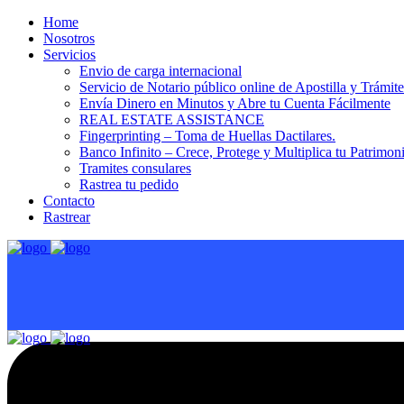
Home
Nosotros
Servicios
Envio de carga internacional
Servicio de Notario público online de Apostilla y Trámit
Envía Dinero en Minutos y Abre tu Cuenta Fácilmente
REAL ESTATE ASSISTANCE
Fingerprinting – Toma de Huellas Dactilares.
Banco Infinito – Crece, Protege y Multiplica tu Patrimon
Tramites consulares
Rastrea tu pedido
Contacto
Rastrear