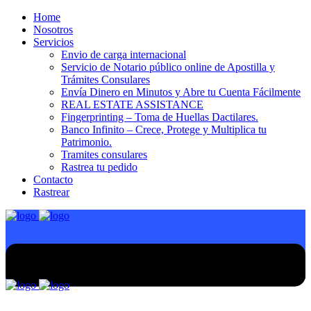
Home
Nosotros
Servicios
Envio de carga internacional
Servicio de Notario público online de Apostilla y
Trámites Consulares
Envía Dinero en Minutos y Abre tu Cuenta Fácilmente
REAL ESTATE ASSISTANCE
Fingerprinting – Toma de Huellas Dactilares.
Banco Infinito – Crece, Protege y Multiplica tu
Patrimonio.
Tramites consulares
Rastrea tu pedido
Contacto
Rastrear