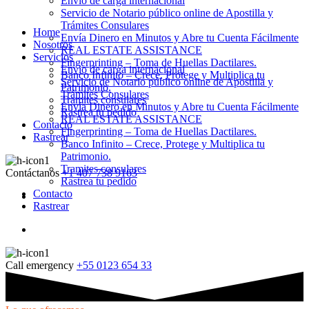
Envio de carga internacional
Servicio de Notario público online de Apostilla y
Trámites Consulares
Home
Envía Dinero en Minutos y Abre tu Cuenta Fácilmente
Nosotros
REAL ESTATE ASSISTANCE
Servicios
Fingerprinting – Toma de Huellas Dactilares.
Envio de carga internacional
Banco Infinito – Crece, Protege y Multiplica tu
Servicio de Notario público online de Apostilla y
Patrimonio.
Trámites Consulares
Tramites consulares
Envía Dinero en Minutos y Abre tu Cuenta Fácilmente
Rastrea tu pedido
REAL ESTATE ASSISTANCE
Contacto
Fingerprinting – Toma de Huellas Dactilares.
Rastrear
Banco Infinito – Crece, Protege y Multiplica tu
Patrimonio.
Tramites consulares
Contáctanos
+1 407 738 9163
Rastrea tu pedido
Contacto
Rastrear
Call emergency
+55 0123 654 33