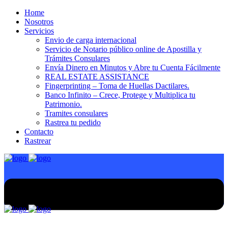
Home
Nosotros
Servicios
Envio de carga internacional
Servicio de Notario público online de Apostilla y
Trámites Consulares
Envía Dinero en Minutos y Abre tu Cuenta Fácilmente
REAL ESTATE ASSISTANCE
Fingerprinting – Toma de Huellas Dactilares.
Banco Infinito – Crece, Protege y Multiplica tu
Patrimonio.
Tramites consulares
Rastrea tu pedido
Contacto
Rastrear