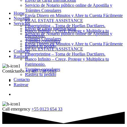
Envio de carga internacional
Servicio de Notario público online de Apostilla y
Trámites Consulares
Home
Envía Dinero en Minutos y Abre tu Cuenta Fácilmente
Nosotros
REAL ESTATE ASSISTANCE
Servicios
Fingerprinting – Toma de Huellas Dactilares.
Envio de carga internacional
Banco Infinito – Crece, Protege y Multiplica tu
Servicio de Notario público online de Apostilla y
Patrimonio.
Trámites Consulares
Tramites consulares
Envía Dinero en Minutos y Abre tu Cuenta Fácilmente
Rastrea tu pedido
REAL ESTATE ASSISTANCE
Contacto
Fingerprinting – Toma de Huellas Dactilares.
Rastrear
Banco Infinito – Crece, Protege y Multiplica tu
Patrimonio.
Tramites consulares
Contáctanos
+1 407 738 9163
Rastrea tu pedido
Contacto
Rastrear
Call emergency
+55 0123 654 33