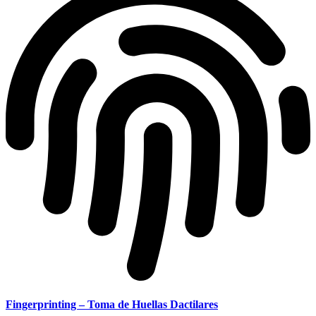
Fingerprinting – Toma de Huellas Dactilares