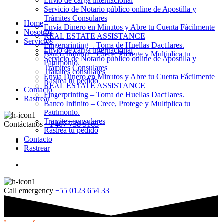
Envio de carga internacional
Servicio de Notario público online de Apostilla y
Trámites Consulares
Home
Envía Dinero en Minutos y Abre tu Cuenta Fácilmente
Nosotros
REAL ESTATE ASSISTANCE
Servicios
Fingerprinting – Toma de Huellas Dactilares.
Envio de carga internacional
Banco Infinito – Crece, Protege y Multiplica tu
Servicio de Notario público online de Apostilla y
Patrimonio.
Trámites Consulares
Tramites consulares
Envía Dinero en Minutos y Abre tu Cuenta Fácilmente
Rastrea tu pedido
REAL ESTATE ASSISTANCE
Contacto
Fingerprinting – Toma de Huellas Dactilares.
Rastrear
Banco Infinito – Crece, Protege y Multiplica tu
Patrimonio.
Tramites consulares
Contáctanos
+1 407 738 9163
Rastrea tu pedido
Contacto
Rastrear
Call emergency
+55 0123 654 33