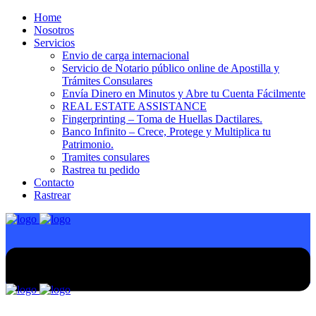
Home
Nosotros
Servicios
Envio de carga internacional
Servicio de Notario público online de Apostilla y
Trámites Consulares
Envía Dinero en Minutos y Abre tu Cuenta Fácilmente
REAL ESTATE ASSISTANCE
Fingerprinting – Toma de Huellas Dactilares.
Banco Infinito – Crece, Protege y Multiplica tu
Patrimonio.
Tramites consulares
Rastrea tu pedido
Contacto
Rastrear