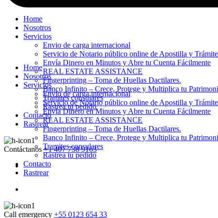
Home
Nosotros
Servicios
Envio de carga internacional
Servicio de Notario público online de Apostilla y Trámit
Envía Dinero en Minutos y Abre tu Cuenta Fácilmente
Home
REAL ESTATE ASSISTANCE
Nosotros
Fingerprinting – Toma de Huellas Dactilares.
Servicios
Banco Infinito – Crece, Protege y Multiplica tu Patrimon
Envio de carga internacional
Tramites consulares
Servicio de Notario público online de Apostilla y Trámit
Rastrea tu pedido
Envía Dinero en Minutos y Abre tu Cuenta Fácilmente
Contacto
REAL ESTATE ASSISTANCE
Rastrear
Fingerprinting – Toma de Huellas Dactilares.
Banco Infinito – Crece, Protege y Multiplica tu Patrimon
Tramites consulares
Contáctanos
+1 407 738 9163
Rastrea tu pedido
Contacto
Rastrear
Call emergency
+55 0123 654 33