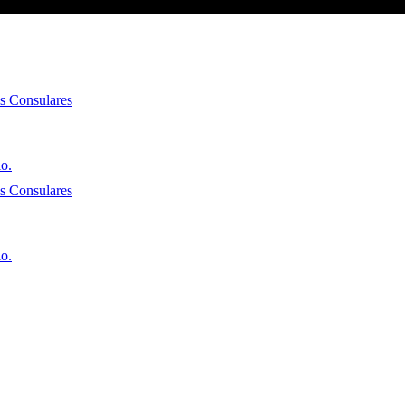
es Consulares
io.
es Consulares
io.