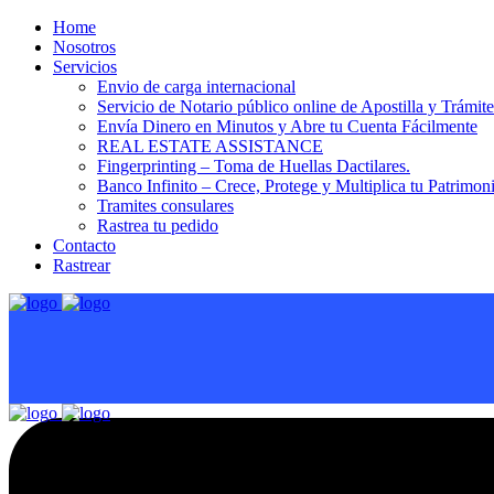
Home
Nosotros
Servicios
Envio de carga internacional
Servicio de Notario público online de Apostilla y Trámit
Envía Dinero en Minutos y Abre tu Cuenta Fácilmente
REAL ESTATE ASSISTANCE
Fingerprinting – Toma de Huellas Dactilares.
Banco Infinito – Crece, Protege y Multiplica tu Patrimon
Tramites consulares
Rastrea tu pedido
Contacto
Rastrear