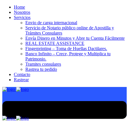
Home
Nosotros
Servicios
Envio de carga internacional
Servicio de Notario público online de Apostilla y
Trámites Consulares
Envía Dinero en Minutos y Abre tu Cuenta Fácilmente
REAL ESTATE ASSISTANCE
Fingerprinting – Toma de Huellas Dactilares.
Banco Infinito – Crece, Protege y Multiplica tu
Patrimonio.
Tramites consulares
Rastrea tu pedido
Contacto
Rastrear