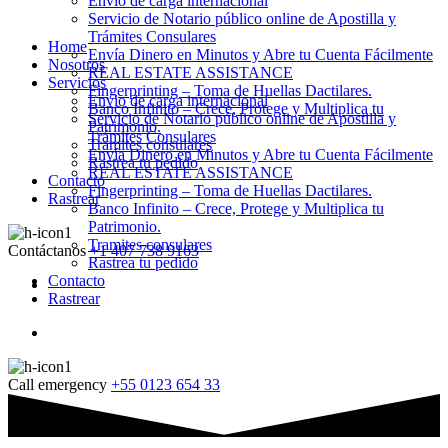
Envio de carga internacional
Servicio de Notario público online de Apostilla y
Trámites Consulares
Home
Envía Dinero en Minutos y Abre tu Cuenta Fácilmente
Nosotros
REAL ESTATE ASSISTANCE
Servicios
Fingerprinting – Toma de Huellas Dactilares.
Envio de carga internacional
Banco Infinito – Crece, Protege y Multiplica tu
Servicio de Notario público online de Apostilla y
Patrimonio.
Trámites Consulares
Tramites consulares
Envía Dinero en Minutos y Abre tu Cuenta Fácilmente
Rastrea tu pedido
REAL ESTATE ASSISTANCE
Contacto
Fingerprinting – Toma de Huellas Dactilares.
Rastrear
Banco Infinito – Crece, Protege y Multiplica tu
Patrimonio.
Tramites consulares
Contáctanos
+1 407 738 9163
Rastrea tu pedido
Contacto
Rastrear
Call emergency
+55 0123 654 33