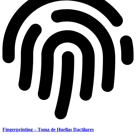
Fingerprinting – Toma de Huellas Dactilares